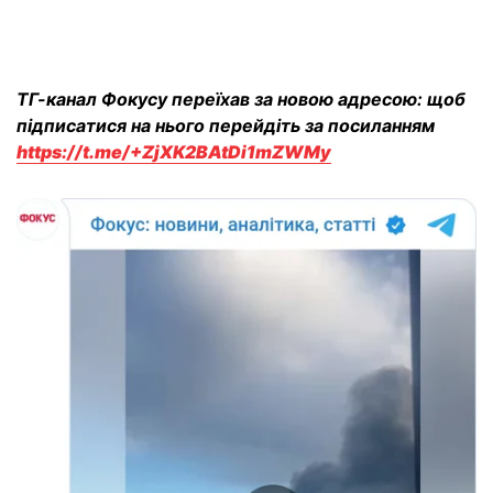
ТГ-канал Фокусу переїхав за новою адресою: щоб
підписатися на нього перейдіть за посиланням
https://t.me/+ZjXK2BAtDi1mZWMy