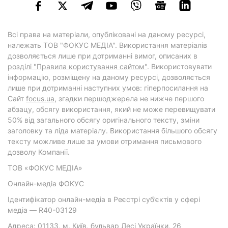
Всі права на матеріали, опубліковані на даному ресурсі,
належать ТОВ "ФОКУС МЕДІА". Використання матеріалів
дозволяється лише при дотриманні вимог, описаних в
розділі "Правила користування сайтом"
. Використовувати
інформацію, розміщену на даному ресурсі, дозволяється
лише при дотриманні наступних умов: гіперпосилання на
Cайт
focus.ua
, згадки першоджерела не нижче першого
абзацу, обсягу використання, який не може перевищувати
50% від загального обсягу оригінального тексту, зміни
заголовку та ліда матеріалу. Використання більшого обсягу
тексту можливе лише за умови отримання письмового
дозволу Компанії.
ТОВ «ФОКУС МЕДІА»
Онлайн-медіа ФОКУС
Ідентифікатор онлайн-медіа в Реєстрі суб’єктів у сфері
медіа — R40-03129
Адреса: 01133, м. Київ, бульвар Лесі Українки, 26