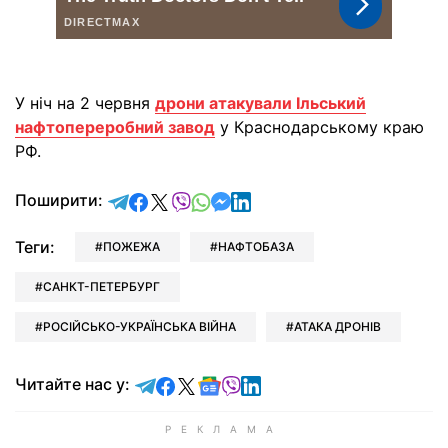
У ніч на 2 червня
дрони атакували Ільський
нафтопереробний завод
у Краснодарському краю
РФ.
відправити у Telegram
поділитись у Facebook
поділитись у X
відправити у Viber
відправити у Whatsapp
відправити у Messenger
відправити у LinkedIn
Поширити:
Теги:
ПОЖЕЖА
НАФТОБАЗА
САНКТ-ПЕТЕРБУРГ
РОСІЙСЬКО-УКРАЇНСЬКА ВІЙНА
АТАКА ДРОНІВ
Читайте у Telegram
Читайте у Facebook
Читайте у X
Читайте у Google news
Читайте у Viber
Читайте у LinkedIn
Читайте нас у: