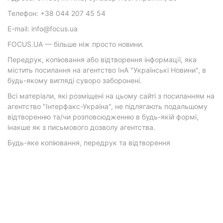
Телефон: +38 044 207 45 54
E-mail: info@focus.ua
FOCUS.UA — більше ніж просто новини.
Передрук, копіювання або відтворення інформації, яка
містить посилання на агентство ІнА "Українські Новини", в
будь-якому вигляді суворо заборонені.
Всі матеріали, які розміщені на цьому сайті з посиланням на
агентство "Інтерфакс-Україна", не підлягають подальшому
відтворенню та/чи розповсюдженню в будь-якій формі,
інакше як з письмового дозволу агентства.
Будь-яке копіювання, передрук та відтворення
фотографічних творів та/або аудіовізуальних творів
правовласника Getty Images — суворо забороняється.
Матеріали з плашками "Р", "Новини партнерів", "Новини
компаній", "Новини партій", "Інновації", "Позиція",
"Спецпроект за підтримки" публікуються на комерційній
основі.