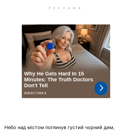
Небо над містом поглинув густий чорний дим,