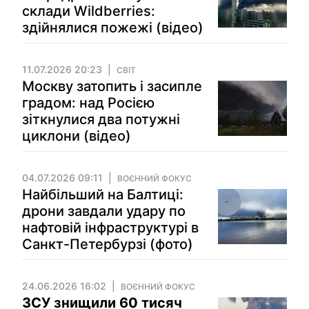
склади Wildberries:
здійнялися пожежі (відео)
11.07.2026 20:23
СВІТ
Москву затопить і засипле
градом: над Росією
зіткнулися два потужні
циклони (відео)
04.07.2026 09:11
ВОЄННИЙ ФОКУС
Найбільший на Балтиці:
дрони завдали удару по
нафтовій інфраструктурі в
Санкт-Петербурзі (фото)
24.06.2026 16:02
ВОЄННИЙ ФОКУС
ЗСУ знищили 60 тисяч