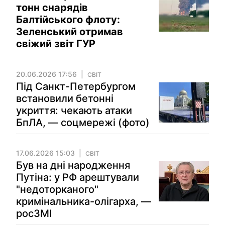
тонн снарядів
Балтійського флоту:
Зеленський отримав
свіжий звіт ГУР
20.06.2026 17:56
СВІТ
Під Санкт-Петербургом
встановили бетонні
укриття: чекають атаки
БпЛА, — соцмережі (фото)
17.06.2026 15:03
СВІТ
Був на дні народження
Путіна: у РФ арештували
"недоторканого"
кримінальника-олігарха, —
росЗМІ