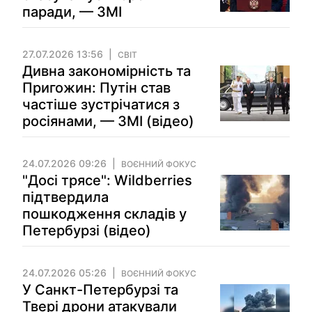
паради, — ЗМІ
27.07.2026 13:56
СВІТ
Дивна закономірність та
Пригожин: Путін став
частіше зустрічатися з
росіянами, — ЗМІ (відео)
24.07.2026 09:26
ВОЄННИЙ ФОКУС
"Досі трясе": Wildberries
підтвердила
пошкодження складів у
Петербурзі (відео)
24.07.2026 05:26
ВОЄННИЙ ФОКУС
У Санкт-Петербурзі та
Твері дрони атакували