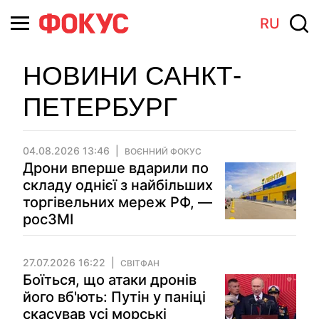
RU
НОВИНИ САНКТ-
ПЕТЕРБУРГ
04.08.2026 13:46
ВОЄННИЙ ФОКУС
Дрони вперше вдарили по
складу однієї з найбільших
торгівельних мереж РФ, —
росЗМІ
27.07.2026 16:22
СВІТФАН
Боїться, що атаки дронів
його вб'ють: Путін у паніці
скасував усі морські