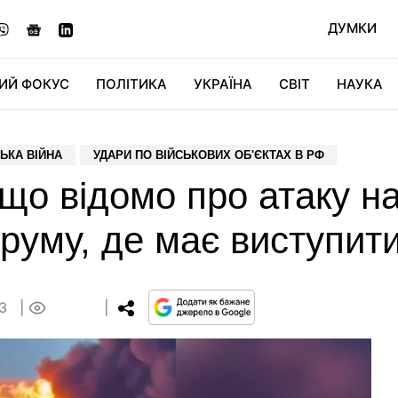
ДУМКИ
ИЙ ФОКУС
ПОЛІТИКА
УКРАЇНА
СВІТ
НАУКА
ДІДЖИТАЛ
АВТО
СВІТФАН
КУ
ЬКА ВІЙНА
УДАРИ ПО ВІЙСЬКОВИХ ОБ'ЄКТАХ В РФ
 що відомо про атаку н
руму, де має виступити
03
0