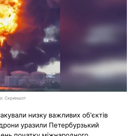
то: Скриншот
атакували низку важливих об'єктів
а дрони уразили Петербурзький
день початку міжнародного