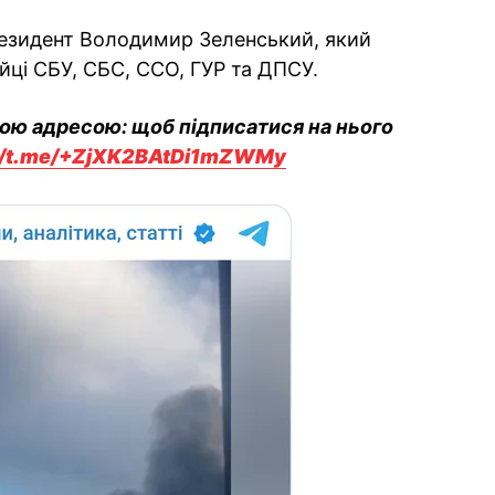
езидент Володимир Зеленський, який
йці СБУ, СБС, ССО, ГУР та ДПСУ.
вою адресою: щоб підписатися на нього
://t.me/+ZjXK2BAtDi1mZWMy