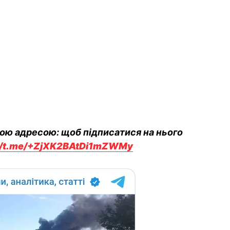
вою адресою: щоб підписатися на нього
://t.me/+ZjXK2BAtDi1mZWMy