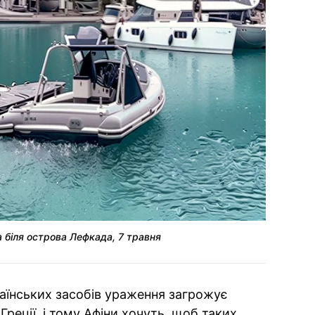
 біля острова Лефкада, 7 травня
раїнських засобів ураження загрожує
 Греції, і тому Афіни хочуть, щоб таких