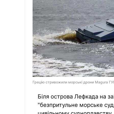
Грецію стривожили морські дрони Magura ГУР
Біля острова Лефкада на за
"безпритульне морське суд
цивільному судноплавству, 