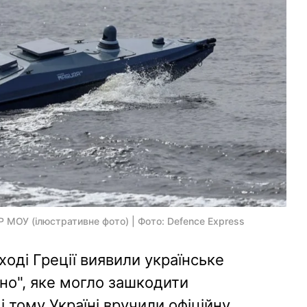
 МОУ (ілюстративне фото) | Фото: Defence Express
ході Греції виявили українське
но", яке могло зашкодити
і тому Україні вручили офіційну