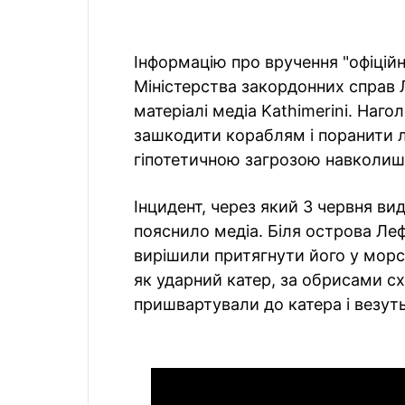
Інформацію про вручення "офіцій
Міністерства закордонних справ 
матеріалі медіа Kathimerini. Наг
зашкодити кораблям і поранити 
гіпотетичною загрозою навколи
Інцидент, через який 3 червня вид
пояснило медіа. Біля острова Ле
вирішили притягнути його у морсь
як ударний катер, за обрисами с
пришвартували до катера і везуть