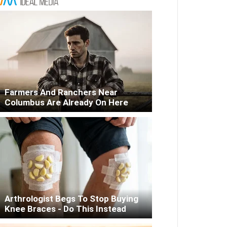
Farmers And Ranchers Near
Columbus Are Already On Here
Arthrologist Begs To Stop Buying
Knee Braces - Do This Instead