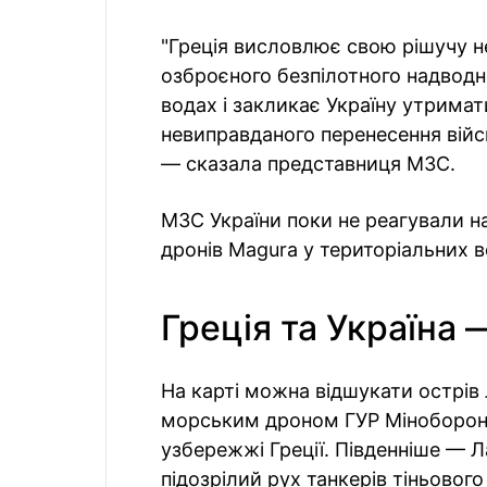
"Греція висловлює свою рішучу н
озброєного безпілотного надводн
водах і закликає Україну утримат
невиправданого перенесення війс
— сказала представниця МЗС.
МЗС України поки не реагували н
дронів Magura у територіальних в
Греція та Україна 
На карті можна відшукати острів 
морським дроном ГУР Міноборони
узбережжі Греції. Південніше — Л
підозрілий рух танкерів тіньового