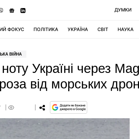
ДУМКИ
ИЙ ФОКУС
ПОЛІТИКА
УКРАЇНА
СВІТ
НАУКА
ДІДЖИТАЛ
АВТО
СВІТФАН
КУ
ЬКА ВІЙНА
 ноту Україні через Mag
гроза від морських дрон
7
0