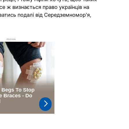
все ж визнається право українців на
ватись подалі від Середземномор'я,
РЕКЛАМА