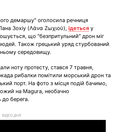
ного демаршу" оголосила речниця
Лана Зохіу (Λάνα Ζωχιού),
ідеться
у
олошується, що "безпритульний" дрон міг
людей. Також грецький уряд стурбований
шньому середовищу.
али ноту протесту, стався 7 травня,
фкада рибалки помітили морський дрон та
кий порт. На фото з місця подій бачимо,
хожий на Magura, необачно
 до берега.
ВІДЕО ДНЯ