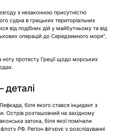
езгоду з незаконною присутністю
ого судна в грецьких територіальних
ися від подібних дій у майбутньому та від
ькових операцій до Середземного моря",
а ноту протесту Греції щодо морських
одах.
— деталі
Лефкада, біля якого стався інцидент з
. Острів розташовний на західному
аконська затока, біля якої помічали
 флоту РФ. Регіон фігурує у розслідуванні