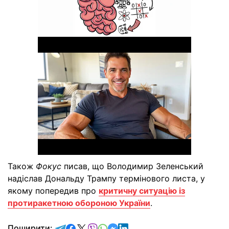
Також
Фокус
писав, що Володимир Зеленський
надіслав Дональду Трампу термінового листа, у
якому попередив про
критичну ситуацію із
протиракетною обороною України
.
відправити у Telegram
поділитись у Facebook
поділитись у X
відправити у Viber
відправити у Whatsapp
відправити у Messenger
відправити у LinkedIn
Поширити: