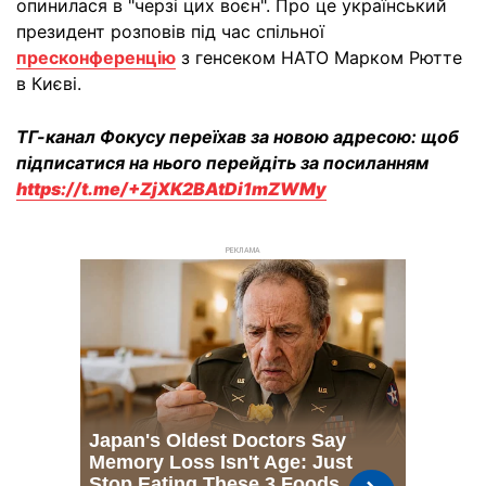
опинилася в "черзі цих воєн". Про це український
президент розповів під час спільної
пресконференцію
з генсеком НАТО Марком Рютте
в Києві.
ТГ-канал Фокусу переїхав за новою адресою: щоб
підписатися на нього перейдіть за посиланням
https://t.me/+ZjXK2BAtDi1mZWMy
РЕКЛАМА