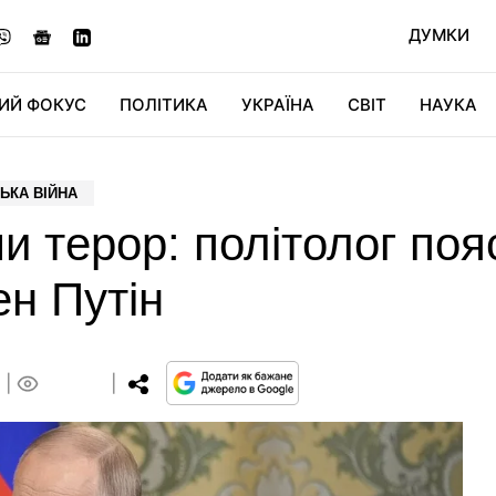
ДУМКИ
ИЙ ФОКУС
ПОЛІТИКА
УКРАЇНА
СВІТ
НАУКА
ДІДЖИТАЛ
АВТО
СВІТФАН
КУ
ЬКА ВІЙНА
и терор: політолог поя
ен Путін
0