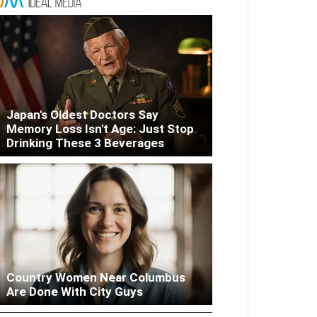
Japan's Oldest Doctors Say
Memory Loss Isn't Age: Just Stop
Drinking These 3 Beverages
Country Women Near Columbus
Woman Lives In Garage - Don't
Are Done With City Guys
Judge Until You Peek Inside