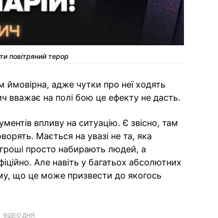
ти повітряний терор
ом ймовірна, адже чутки про неї ходять
ич вважає на полі бою це ефекту не дасть.
ументів впливу на ситуацію. Є звісно, там
оворять. Мається на увазі не та, яка
 гроші просто набирають людей, а
офіційно. Але навіть у багатьох абсолютних
ому, що це може призвести до якогось
ВІДЕО ДНЯ