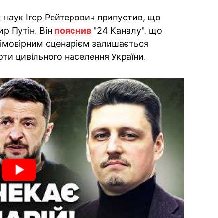
х наук Ігор Рейтерович припустив, що
р Путін. Він
пояснив
"24 Каналу", що
 імовірним сценарієм залишається
ти цивільного населення України.