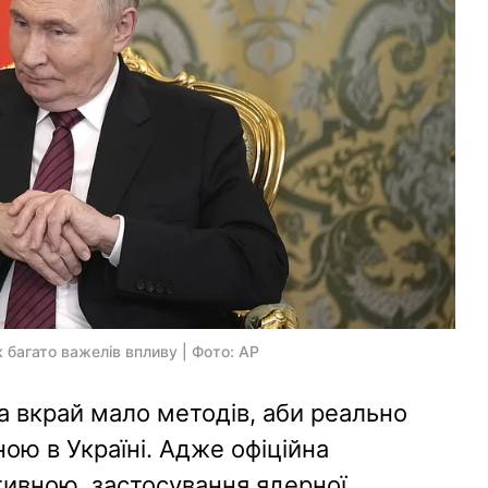
 багато важелів впливу | Фото: AP
а вкрай мало методів, аби реально
ною в Україні. Адже офіційна
тивною, застосування ядерної