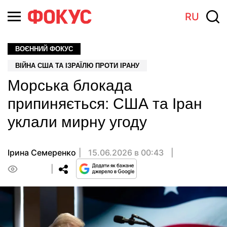
RU
ВОЄННИЙ ФОКУС
ВІЙНА США ТА ІЗРАЇЛЮ ПРОТИ ІРАНУ
Морська блокада
припиняється: США та Іран
уклали мирну угоду
Ірина Семеренко
15.06.2026 в 00:43
0