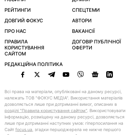
РЕЙТИНГИ
СПЕЦТЕМИ
ДОВГИЙ ФОКУС
АВТОРИ
ПРО НАС
ВАКАНСІЇ
ПРАВИЛА
ДОГОВІР ПУБЛІЧНОЇ
КОРИСТУВАННЯ
ОФЕРТИ
САЙТОМ
РЕДАКЦІЙНА ПОЛІТИКА
Всі права на матеріали, опубліковані на даному ресурсі,
належать ТОВ "ФОКУС МЕДІА". Використання матеріалів
дозволяється лише при дотриманні вимог, описаних в
розділі "Правила користування сайтом"
. Використовувати
інформацію, розміщену на даному ресурсі, дозволяється
лише при дотриманні наступних умов: гіперпосилання на
Cайт
focus.ua
, згадки першоджерела не нижче першого