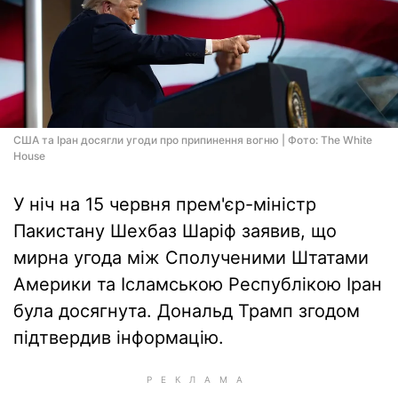
США та Іран досягли угоди про припинення вогню | Фото: The White
House
У ніч на 15 червня прем'єр-міністр
Пакистану Шехбаз Шаріф заявив, що
мирна угода між Сполученими Штатами
Америки та Ісламською Республікою Іран
була досягнута. Дональд Трамп згодом
підтвердив інформацію.