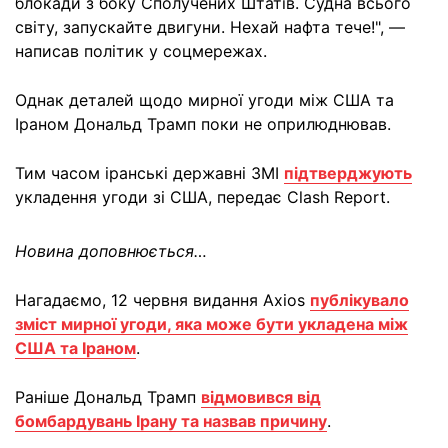
блокади з боку Сполучених Штатів. Судна всього
світу, запускайте двигуни. Нехай нафта тече!", —
написав політик у соцмережах.
Однак деталей щодо мирної угоди між США та
Іраном Дональд Трамп поки не оприлюднював.
Тим часом іранські державні ЗМІ
підтверджують
укладення угоди зі США, передає Clash Report.
Новина доповнюється…
Нагадаємо, 12 червня видання Axios
публікувало
зміст мирної угоди, яка може бути укладена між
США та Іраном
.
Раніше Дональд Трамп
відмовився від
бомбардувань Ірану та назвав причину
.