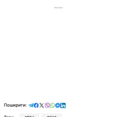
РЕКЛАМА
відправити у Telegram
поділитись у Facebook
поділитись у X
відправити у Viber
відправити у Whatsapp
відправити у Messenger
відправити у LinkedIn
Поширити: