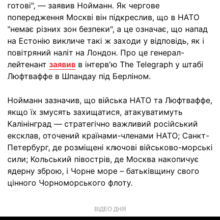
готові", — заявив Нойманн. Як чергове
попередження Москві він підкреслив, що в НАТО
"немає різних зон безпеки", а це означає, що напад
на Естонію викличе такі ж заходи у відповідь, як і
повітряний наліт на Лондон. Про це генерал-
лейтенант
заявив
в інтерв'ю The Telegraph у штабі
Люфтваффе в Шпандау під Берліном.
Нойманн зазначив, що війська НАТО та Люфтваффе,
якщо їх змусять захищатися, атакуватимуть
Калінінград — стратегічно важливий російський
ексклав, оточений країнами-членами НАТО; Санкт-
Петербург, де розміщені ключові військово-морські
сили; Кольський півострів, де Москва накопичує
ядерну зброю, і Чорне море – батьківщину свого
цінного Чорноморського флоту.
ВІДЕО ДНЯ