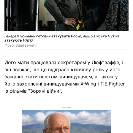
Генерал Нойманн готовий атакувати Росію, якщо війська Путіна
атакують НАТО
Фото: Bundeswehr
Його мати працювала секретарем у Люфтваффе, і
він вважає, що це відіграло ключову роль у його
бажанні стати пілотом-винищувачем, а також у
його захопленні винищувачами X-Wing і TIE Fighter
із фільмів "Зоряні війни".
РЕКЛАМА