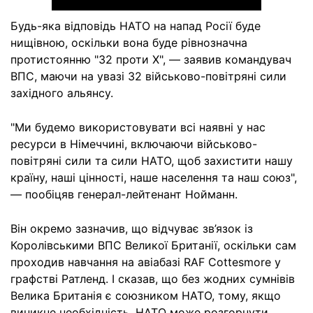
Будь-яка відповідь НАТО на напад Росії буде
нищівною, оскільки вона буде рівнозначна
протистоянню "32 проти X", — заявив командувач
ВПС, маючи на увазі 32 військово-повітряні сили
західного альянсу.
"Ми будемо використовувати всі наявні у нас
ресурси в Німеччині, включаючи військово-
повітряні сили та сили НАТО, щоб захистити нашу
країну, наші цінності, наше населення та наш союз",
— пообіцяв генерал-лейтенант Нойманн.
Він окремо зазначив, що відчуває зв’язок із
Королівськими ВПС Великої Британії, оскільки сам
проходив навчання на авіабазі RAF Cottesmore у
графстві Ратленд. І сказав, що без жодних сумнівів
Велика Британія є союзником НАТО, тому, якщо
виникне необхідність, НАТО може розгорнути