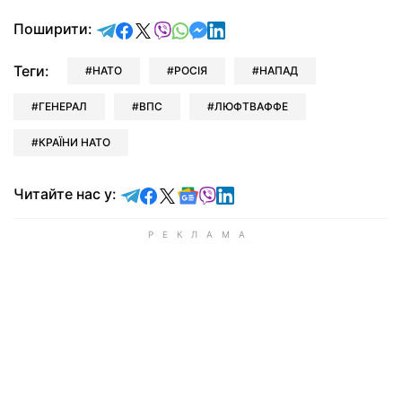
відправити у Telegram
поділитись у Facebook
поділитись у X
відправити у Viber
відправити у Whatsapp
відправити у Messenger
відправити у LinkedIn
Поширити:
Теги:
НАТО
РОСІЯ
НАПАД
ГЕНЕРАЛ
ВПС
ЛЮФТВАФФЕ
КРАЇНИ НАТО
Читайте у Telegram
Читайте у Facebook
Читайте у X
Читайте у Google news
Читайте у Viber
Читайте у LinkedIn
Читайте нас у: