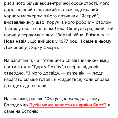
риси його більш ексцентричної особистості. Його
дорогоцінний пілотський шолом, підписаний
чорним маркером з його позивним "Яструб",
виставлений у шафі поруч із його робочим столом.
Також у нього є шолом Люка Скайуокера, який той
носив у першому фільмі "Зоряні війни: Епізод IV —
Нова надія", що вийшов у 1977 році. І саме в ньому
Люк знищив Зірку Смерті.
На запитання, чи готові його співвітчизники-німці
протистояти "Дарту Путіну", генерал відповів
ствердно. "З мого досвіду, — каже він, — люди
набагато більше готові, ніж здається, коли справа
доходить до справи".
Нагадаємо, раніше
"Фокус" розповідав
, чому
Володимир
Путін може напасти на країни Балтії
, а
саме на Естонію.