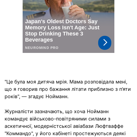
"Це була моя дитяча мрія. Мама розповідала мені,
що я говорив про бажання літати приблизно з п’яти
років", — згадує Нойманн.
Журналісти зазначають, що хоча Нойманн
командує військово-повітряними силами з
аскетичної, модерністської авіабази Люфтваффе
"Коммандо", у його кабінеті простежуються деякі