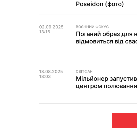
Poseidon (фото)
02.09.2025
ВОЄННИЙ ФОКУС
13:16
Поганий образ для 
відмовиться від сва
18.08.2025
СВІТФАН
18:03
Мільйонер запустив
центром полювання 