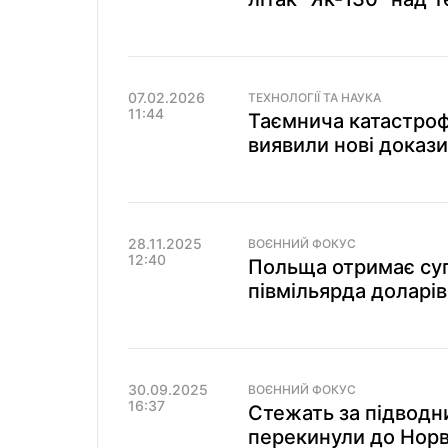
07.02.2026
ТЕХНОЛОГІЇ ТА НАУКА
11:44
Таємнича катастрофа
виявили нові докази
28.11.2025
ВОЄННИЙ ФОКУС
12:40
Польща отримає су
півмільярда доларів
30.09.2025
ВОЄННИЙ ФОКУС
16:37
Стежать за підвод
перекинули до Норве