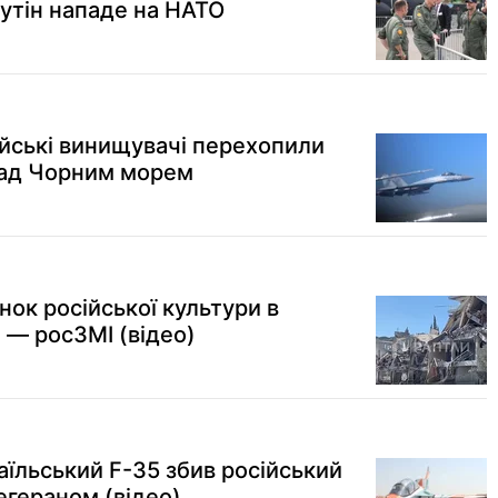
Путін нападе на НАТО
ійські винищувачі перехопили
над Чорним морем
нок російської культури в
, — росЗМІ (відео)
раїльський F-35 збив російський
Тегераном (відео)