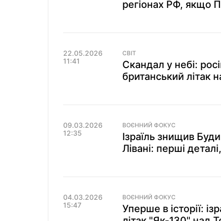
регіонах РФ, якщо 
22.05.2026
СВІТ
11:41
Скандал у небі: рос
британський літак 
09.03.2026
ВОЄННИЙ ФОКУС
12:35
Ізраїль знищив Буди
Лівані: перші деталі
04.03.2026
ВОЄННИЙ ФОКУС
15:47
Уперше в історії: із
літак "Як-130" над 