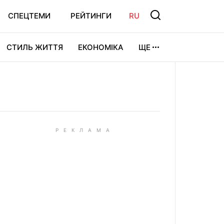
СПЕЦТЕМИ
РЕЙТИНГИ
RU
СТИЛЬ ЖИТТЯ
ЕКОНОМІКА
ЩЕ
ЛЬТУРА
ВІДЕОІГРИ
СПОРТ