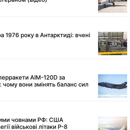
 1976 року в Антарктиді: вчені
перракети AIM-120D за
: чому вони змінять баланс сил
ними човнами РФ: США
гії військові літаки P-8