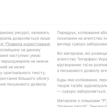
а даному ресурсі, належать
Передрук, копіювання або
ріалів дозволяється лише
посилання на агентство Ін
ілі "Правила користування
вигляді суворо заборонені
 розміщену на даному
Всі матеріали, які розміщ
анні наступних умов:
агентство "Інтерфакс-Укр
и першоджерела не нижче
відтворенню та/чи розпов
який не може
з письмового дозволу аге
у оригінального тексту,
ористання більшого обсягу
Будь-яке копіювання, пер
ння письмового дозволу
творів та/або аудіовізуал
— суворо забороняється.
Матеріали з плашками "Р",
"Новини партій", "Інноваці