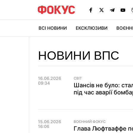
ВСІ НОВИНИ
ЕКСКЛЮЗИВИ
ВОЄНН
НОВИНИ ВПС
16.06.2026
СВІТ
09:34
Шансів не було: ста
під час аварії бомб
15.06.2026
ВОЄННИЙ ФОКУС
16:06
Глава Люфтваффе по