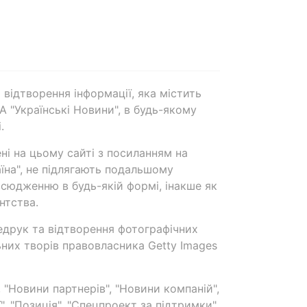
 відтворення інформації, яка містить
А "Українські Новини", в будь-якому
.
ені на цьому сайті з посиланням на
аїна", не підлягають подальшому
сюдженню в будь-якій формі, інакше як
нтства.
едрук та відтворення фотографічних
ьних творів правовласника Getty Images
 "Новини партнерів", "Новини компаній",
ї", "Позиція", "Спецпроект за підтримки"