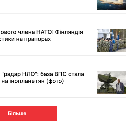
нового члена НАТО: Фінляндія
стики на прапорах
 "радар НЛО": база ВПС стала
на інопланетян (фото)
Більше