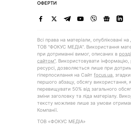
ОФЕРТИ
Всі права на матеріали, опубліковані н
ТОВ "ФОКУС МЕДІА". Використання мате
при дотриманні вимог, описаних в
розд
сайтом"
. Використовувати інформацію,
ресурсі, дозволяється лише при дотрим
гіперпосилання на Cайт
focus.ua
, згадк
першого абзацу, обсягу використання, 
перевищувати 50% від загального обсяг
зміни заголовку та ліда матеріалу. Вик
тексту можливе лише за умови отрима
Компанії.
ТОВ «ФОКУС МЕДІА»