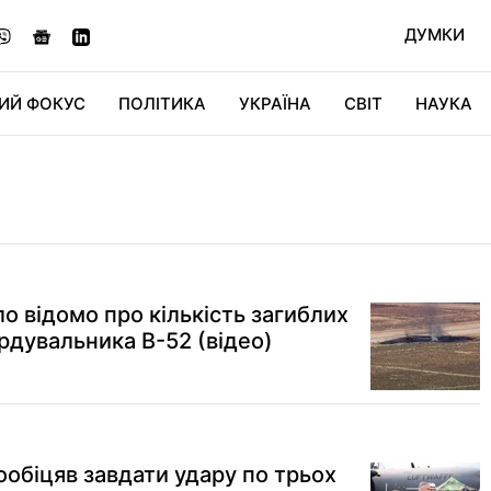
ДУМКИ
ИЙ ФОКУС
ПОЛІТИКА
УКРАЇНА
СВІТ
НАУКА
ДІДЖИТАЛ
АВТО
СВІТФАН
КУ
ло відомо про кількість загиблих
ардувальника B-52 (відео)
обіцяв завдати удару по трьох