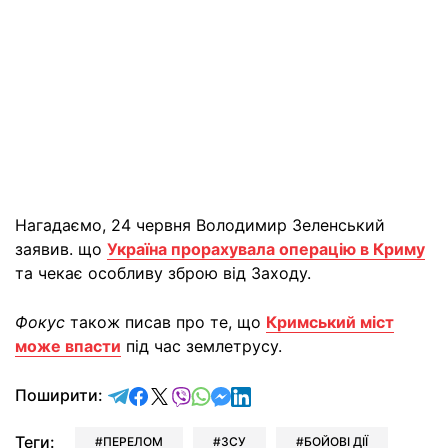
Нагадаємо, 24 червня Володимир Зеленський
заявив. що
Україна прорахувала операцію в Криму
та чекає особливу зброю від Заходу.
Фокус
також писав про те, що
Кримський міст
може впасти
під час землетрусу.
відправити у Telegram
поділитись у Facebook
поділитись у X
відправити у Viber
відправити у Whatsapp
відправити у Messenger
відправити у LinkedIn
Поширити:
Теги:
ПЕРЕЛОМ
ЗСУ
БОЙОВІ ДІЇ