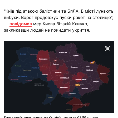
"Київ під атакою балістики та БпЛА. В місті лунають
вибухи. Ворог продовжує пуски ракет на столицю",
—
повідомив
мер Києва Віталій Кличко,
закликавши людей не покидати укриття.
Карта повітряних тривог по Україні станом на 02:00 годину