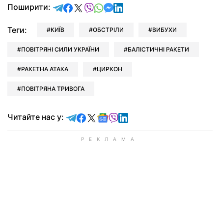
відправити у Telegram
поділитись у Facebook
поділитись у X
відправити у Viber
відправити у Whatsapp
відправити у Messenger
відправити у LinkedIn
Поширити:
Теги:
КИЇВ
ОБСТРІЛИ
ВИБУХИ
ПОВІТРЯНІ СИЛИ УКРАЇНИ
БАЛІСТИЧНІ РАКЕТИ
РАКЕТНА АТАКА
ЦИРКОН
ПОВІТРЯНА ТРИВОГА
Читайте у Telegram
Читайте у Facebook
Читайте у X
Читайте у Google news
Читайте у Viber
Читайте у LinkedIn
Читайте нас у: