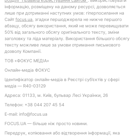
розділі "Правила користування сайтом"
. Використовувати
інформацію, розміщену на даному ресурсі, дозволяється
лише при дотриманні наступних умов: гіперпосилання на
Cайт
focus.ua
, згадки першоджерела не нижче першого
абзацу, обсягу використання, який не може перевищувати
50% від загального обсягу оригінального тексту, зміни
заголовку та ліда матеріалу. Використання більшого обсягу
тексту можливе лише за умови отримання письмового
дозволу Компанії.
ТОВ «ФОКУС МЕДІА»
Онлайн-медіа ФОКУС
Ідентифікатор онлайн-медіа в Реєстрі суб’єктів у сфері
медіа — R40-03129
Адреса: 01133, м. Київ, бульвар Лесі Українки, 26
Телефон: +38 044 207 45 54
E-mail: info@focus.ua
FOCUS.UA — більше ніж просто новини.
Передрук, копіювання або відтворення інформації, яка