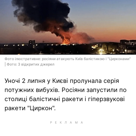
Фото ілюстративне: росіяни атакують Київ балістикою і "Цирконами"
| Фото: З відкритих джерел
Уночі 2 липня у Києві пролунала серія
потужних вибухів. Росіяни запустили по
столиці балістичні ракети і гіперзвукові
ракети "Циркон".