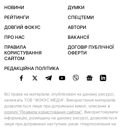
НОВИНИ
ДУМКИ
РЕЙТИНГИ
СПЕЦТЕМИ
ДОВГИЙ ФОКУС
АВТОРИ
ПРО НАС
ВАКАНСІЇ
ПРАВИЛА
ДОГОВІР ПУБЛІЧНОЇ
КОРИСТУВАННЯ
ОФЕРТИ
САЙТОМ
РЕДАКЦІЙНА ПОЛІТИКА
Всі права на матеріали, опубліковані на даному ресурсі,
належать ТОВ "ФОКУС МЕДІА". Використання матеріалів
дозволяється лише при дотриманні вимог, описаних в
розділі "Правила користування сайтом"
. Використовувати
інформацію, розміщену на даному ресурсі, дозволяється
лише при дотриманні наступних умов: гіперпосилання на