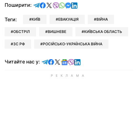
відправити у Telegram
поділитись у Facebook
поділитись у X
відправити у Viber
відправити у Whatsapp
відправити у Messenger
відправити у LinkedIn
Поширити:
Теги:
КИЇВ
ЕВАКУАЦІЯ
ВІЙНА
ОБСТРІЛ
ВИШНЕВЕ
КИЇВСЬКА ОБЛАСТЬ
ЗС РФ
РОСІЙСЬКО-УКРАЇНСЬКА ВІЙНА
Читайте у Telegram
Читайте у Facebook
Читайте у X
Читайте у Google news
Читайте у Viber
Читайте у LinkedIn
Читайте нас у: