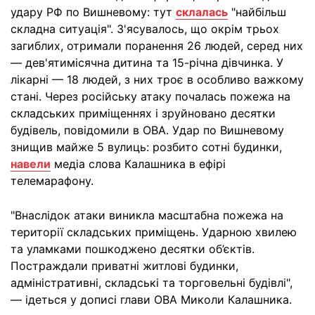
удару РФ по Вишневому: тут
склалась
"найбільш
складна ситуація". З'ясувалось, що окрім трьох
загиблих, отримали поранення 26 людей, серед них
— дев'ятимісячна дитина та 15-річна дівчинка. У
лікарні — 18 людей, з них троє в особливо важкому
стані. Через російську атаку почалась пожежа на
складських приміщеннях і зруйновано десятки
будівель, повідомили в ОВА. Удар по Вишневому
знищив майже 5 вулиць: розбито сотні будинки,
навели
медіа слова Калашника в ефірі
телемарафону.
"Внаслідок атаки виникла масштабна пожежа на
території складських приміщень. Ударною хвилею
та уламками пошкоджено десятки об’єктів.
Постраждали приватні житлові будинки,
адміністративні, складські та торговельні будівлі",
— ідеться у дописі глави ОВА Миколи Калашника.