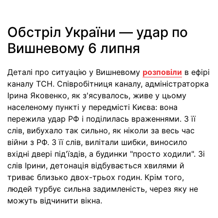
Обстріл України — удар по
Вишневому 6 липня
Деталі про ситуацію у Вишневому
розповіли
в ефірі
каналу ТСН. Співробітниця каналу, адміністраторка
Ірина Яковенко, як з'ясувалось, живе у цьому
населеному пункті у передмісті Києва: вона
пережила удар РФ і поділилась враженнями. З її
слів, вибухало так сильно, як ніколи за весь час
війни з РФ. З її слів, вилітали шибки, виносило
вхідні двері під'їздів, а будинки "просто ходили". Зі
слів Ірини, детонація відбувається хвилями й
триває близько двох-трьох годин. Крім того,
людей турбує сильна задимленість, через яку не
можуть відчинити вікна.