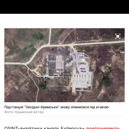
Підстанція "Західно-Кримська" знову опинилася під атакою
Фото: Крымский ветер
OSINT-аналітики каналу Exilenova+
повідомляють
,