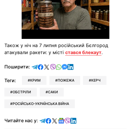
Також у ніч на 7 липня російський Бєлгород
атакували ракети: у місті
стався блекаут
.
відправити у Telegram
поділитись у Facebook
поділитись у X
відправити у Viber
відправити у Whatsapp
відправити у Messenger
відправити у LinkedIn
Поширити:
Теги:
КРИМ
ПОЖЕЖА
КЕРЧ
ОБСТРІЛИ
САКИ
РОСІЙСЬКО-УКРАЇНСЬКА ВІЙНА
Читайте у Telegram
Читайте у Facebook
Читайте у X
Читайте у Google news
Читайте у Viber
Читайте у LinkedIn
Читайте нас у: