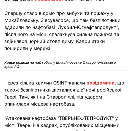
Спершу стало відомо про вибухи та пожежу у
Михайловську. З'ясувалося, що там безпілотники
вдарили по нафтобазі "Лукойл-Югнефтепродукт",
після чого на місці спалахнула сильна пожежа та
здійнявся чорний стовп диму. Кадри атаки
поширили у мережі.
Кадри пожежі на нафтобазі у Михайловську Ставропольського
краю РФ
Через кілька хвилин OSINT-канали
повідомили
, що
також безпілотники дісталися цієї ночі російської
Твері. Там, як і на Ставропіллі, під ударом
опинилася місцева нафтобаза.
"Атакована нафтобаза "ТВЕРЬНЕФТЕПРОДУКТ" у
місті Тверь. На кадрах, опублікованих місцевими