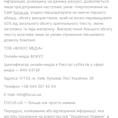
інформацію, розміщену на даному ресурсі, дозволяється
лише при дотриманні наступних умов: гіперпосилання на
Cайт
focus.ua
, згадки першоджерела не нижче першого
абзацу, обсягу використання, який не може перевищувати
50% від загального обсягу оригінального тексту, зміни
заголовку та ліда матеріалу. Використання більшого обсягу
тексту можливе лише за умови отримання письмового
дозволу Компанії.
ТОВ «ФОКУС МЕДІА»
Онлайн-медіа ФОКУС
Ідентифікатор онлайн-медіа в Реєстрі суб’єктів у сфері
медіа — R40-03129
Адреса: 01133, м. Київ, бульвар Лесі Українки, 26
Телефон: +38 044 207 45 54
E-mail: info@focus.ua
FOCUS.UA — більше ніж просто новини.
Передрук, копіювання або відтворення інформації, яка
містить посилання на агентство ІнА "Українські Новини", в