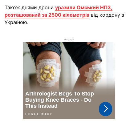
Також днями дрони
уразили Омський НПЗ,
розташований за 2500 кілометрів
від кордону з
Україною.
РЕКЛАМА