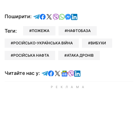
відправити у Telegram
поділитись у Facebook
поділитись у X
відправити у Viber
відправити у Whatsapp
відправити у Messenger
відправити у LinkedIn
Поширити:
Теги:
ПОЖЕЖА
НАФТОБАЗА
РОСІЙСЬКО-УКРАЇНСЬКА ВІЙНА
ВИБУХИ
РОСІЙСЬКА НАФТА
АТАКА ДРОНІВ
Читайте у Telegram
Читайте у Facebook
Читайте у X
Читайте у Google news
Читайте у Viber
Читайте у LinkedIn
Читайте нас у: