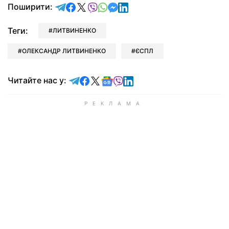
відправити у Telegram
поділитись у Facebook
поділитись у X
відправити у Viber
відправити у Whatsapp
відправити у Messenger
відправити у LinkedIn
Поширити:
Теги:
ЛИТВИНЕНКО
ОЛЕКСАНДР ЛИТВИНЕНКО
ЄСПЛ
Читайте у Telegram
Читайте у Facebook
Читайте у X
Читайте у Google news
Читайте у Viber
Читайте у LinkedIn
Читайте нас у: