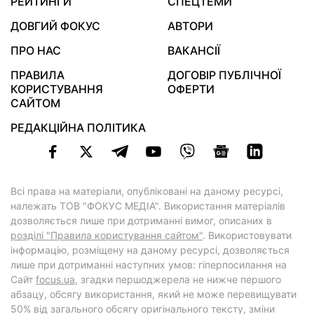
РЕЙТИНГИ
СПЕЦТЕМИ
ДОВГИЙ ФОКУС
АВТОРИ
ПРО НАС
ВАКАНСІЇ
ПРАВИЛА
ДОГОВІР ПУБЛІЧНОЇ
КОРИСТУВАННЯ
ОФЕРТИ
САЙТОМ
РЕДАКЦІЙНА ПОЛІТИКА
Всі права на матеріали, опубліковані на даному ресурсі,
належать ТОВ "ФОКУС МЕДІА". Використання матеріалів
дозволяється лише при дотриманні вимог, описаних в
розділі "Правила користування сайтом"
. Використовувати
інформацію, розміщену на даному ресурсі, дозволяється
лише при дотриманні наступних умов: гіперпосилання на
Cайт
focus.ua
, згадки першоджерела не нижче першого
абзацу, обсягу використання, який не може перевищувати
50% від загального обсягу оригінального тексту, зміни