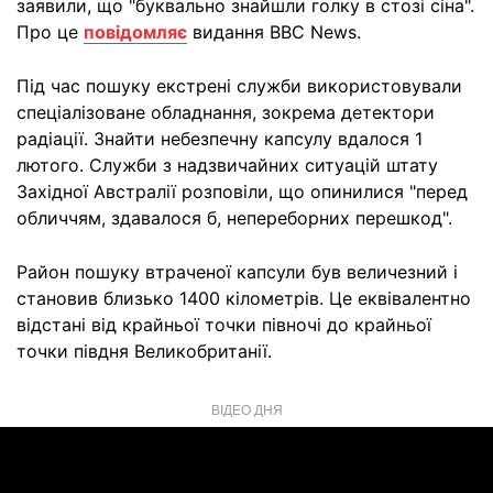
заявили, що "буквально знайшли голку в стозі сіна".
Про це
повідомляє
видання ВВС News.
Під час пошуку екстрені служби використовували
спеціалізоване обладнання, зокрема детектори
радіації. Знайти небезпечну капсулу вдалося 1
лютого. Служби з надзвичайних ситуацій штату
Західної Австралії розповіли, що опинилися "перед
обличчям, здавалося б, непереборних перешкод".
Район пошуку втраченої капсули був величезний і
становив близько 1400 кілометрів. Це еквівалентно
відстані від крайньої точки півночі до крайньої
точки півдня Великобританії.
ВІДЕО ДНЯ