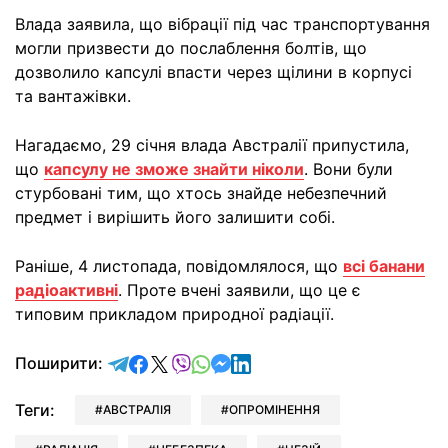
Влада заявила, що вібрації під час транспортування
могли призвести до послаблення болтів, що
дозволило капсулі впасти через щілини в корпусі
та вантажівки.
Нагадаємо, 29 січня влада Австралії припустила,
що
капсулу не зможе знайти ніколи
. Вони були
стурбовані тим, що хтось знайде небезпечний
предмет і вирішить його залишити собі.
Раніше, 4 листопада, повідомлялося, що
всі банани
радіоактивні
. Проте вчені заявили, що це є
типовим прикладом природної радіації.
відправити у Telegram
поділитись у Facebook
поділитись у X
відправити у Viber
відправити у Whatsapp
відправити у Messenger
відправити у LinkedIn
Поширити:
Теги:
АВСТРАЛІЯ
ОПРОМІНЕННЯ