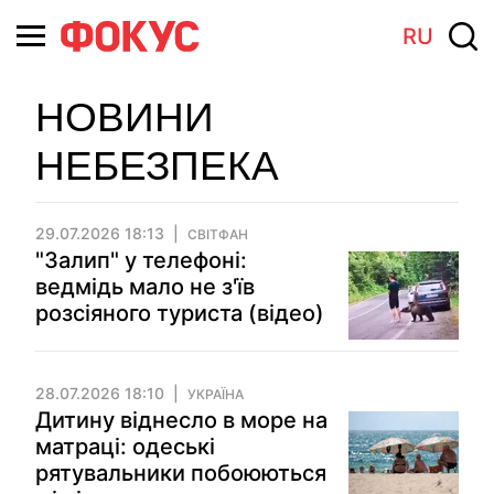
RU
НОВИНИ
НЕБЕЗПЕКА
29.07.2026 18:13
СВІТФАН
"Залип" у телефоні:
ведмідь мало не з'їв
розсіяного туриста (відео)
28.07.2026 18:10
УКРАЇНА
Дитину віднесло в море на
матраці: одеські
рятувальники побоюються