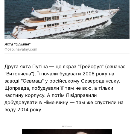
Яхта "Олімпія"
Фото: navalny.com
Друга яхта Путіна — це якраз "Грейсфул" (означає
"Витончена"). Її почали будувати 2006 року на
заводі "Севмаш" у російському Сєвєродвінську.
Щоправда, побудували її там не всю, а тільки
частину корпусу. А потім її відправили
добудовувати в Німеччину — там же спустили на
воду 2014 року.
РЕКЛАМА