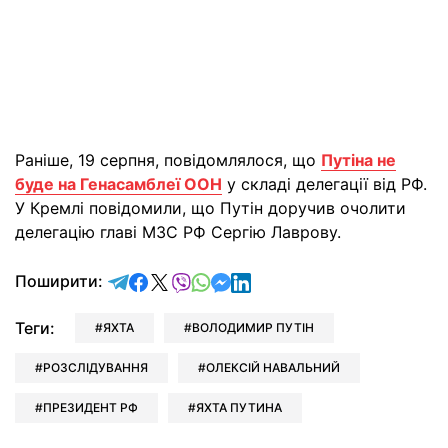
Раніше, 19 серпня, повідомлялося, що
Путіна не
буде на Генасамблеї ООН
у складі делегації від РФ.
У Кремлі повідомили, що Путін доручив очолити
делегацію главі МЗС РФ Сергію Лаврову.
відправити у Telegram
поділитись у Facebook
поділитись у X
відправити у Viber
відправити у Whatsapp
відправити у Messenger
відправити у LinkedIn
Поширити:
Теги:
ЯХТА
ВОЛОДИМИР ПУТІН
РОЗСЛІДУВАННЯ
ОЛЕКСІЙ НАВАЛЬНИЙ
ПРЕЗИДЕНТ РФ
ЯХТА ПУТИНА