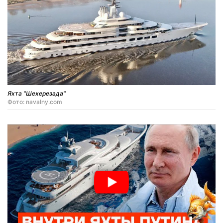
Яхта "Шехерезада"
Фото: navalny.com