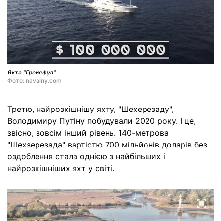
Яхта "Грейсфул"
Фото: navalny.com
Третю, найрозкішнішу яхту, "Шехерезаду",
Володимиру Путіну побудували 2020 року. І це,
звісно, зовсім інший рівень. 140-метрова
"Шехзерезада" вартістю 700 мільйонів доларів без
оздоблення стала однією з найбільших і
найрозкішніших яхт у світі.