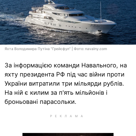
Яхта Володимира Путіна "Грейсфул" | Фото: navalny.com
За інформацією команди Навального, на
яхту президента РФ під час війни проти
України витратили три мільярди рублів.
На ній є килим за п'ять мільйонів і
броньовані парасольки.