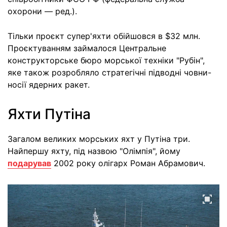
охорони — ред.).
Тільки проєкт супер'яхти обійшовся в $32 млн.
Проєктуванням займалося Центральне
конструкторське бюро морської техніки "Рубін",
яке також розробляло стратегічні підводні човни-
носії ядерних ракет.
Яхти Путіна
Загалом великих морських яхт у Путіна три.
Найпершу яхту, під назвою "Олімпія", йому
подарував
2002 року олігарх Роман Абрамович.