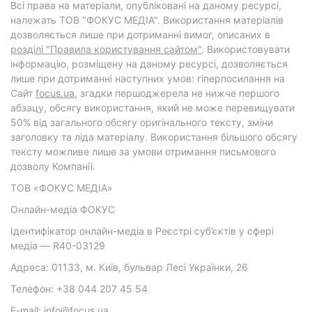
Всі права на матеріали, опубліковані на даному ресурсі,
належать ТОВ "ФОКУС МЕДІА". Використання матеріалів
дозволяється лише при дотриманні вимог, описаних в
розділі "Правила користування сайтом"
. Використовувати
інформацію, розміщену на даному ресурсі, дозволяється
лише при дотриманні наступних умов: гіперпосилання на
Cайт
focus.ua
, згадки першоджерела не нижче першого
абзацу, обсягу використання, який не може перевищувати
50% від загального обсягу оригінального тексту, зміни
заголовку та ліда матеріалу. Використання більшого обсягу
тексту можливе лише за умови отримання письмового
дозволу Компанії.
ТОВ «ФОКУС МЕДІА»
Онлайн-медіа ФОКУС
Ідентифікатор онлайн-медіа в Реєстрі суб’єктів у сфері
медіа — R40-03129
Адреса: 01133, м. Київ, бульвар Лесі Українки, 26
Телефон: +38 044 207 45 54
E-mail: info@focus.ua