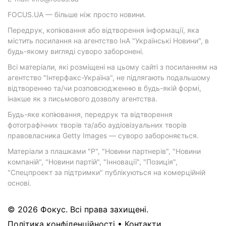
FOCUS.UA — більше ніж просто новини.
Передрук, копіювання або відтворення інформації, яка
містить посилання на агентство ІнА "Українські Новини", в
будь-якому вигляді суворо заборонені.
Всі матеріали, які розміщені на цьому сайті з посиланням на
агентство "Інтерфакс-Україна", не підлягають подальшому
відтворенню та/чи розповсюдженню в будь-якій формі,
інакше як з письмового дозволу агентства.
Будь-яке копіювання, передрук та відтворення
фотографічних творів та/або аудіовізуальних творів
правовласника Getty Images — суворо забороняється.
Матеріали з плашками "Р", "Новини партнерів", "Новини
компаній", "Новини партій", "Інновації", "Позиція",
"Спецпроект за підтримки" публікуються на комерційній
основі.
© 2026 Фокус. Всі права захищені.
Політика конфіденційності
•
Контакти