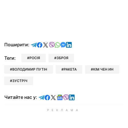
відправити у Telegram
поділитись у Facebook
поділитись у X
відправити у Viber
відправити у Whatsapp
відправити у Messenger
відправити у LinkedIn
Поширити:
Теги:
РОСІЯ
ЗБРОЯ
ВОЛОДИМИР ПУТІН
РАКЕТА
КІМ ЧЕН ИН
ЗУСТРІЧ
Читайте у Telegram
Читайте у Facebook
Читайте у X
Читайте у Google news
Читайте у Viber
Читайте у LinkedIn
Читайте нас у: