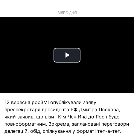
ВІДЕО ДНЯ
Play
Video
12 вересня росЗМІ опублікували заяву
прессекретаря президента РФ Дмитра Пєскова,
який заявив, що візит Кім Чен Ина до Росії буде
повноформатним. Зокрема, заплановані переговори
делегацій, обід, спілкування у форматі тет-а-тет.