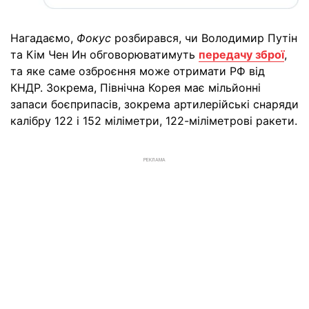
Нагадаємо,
Фокус
розбирався, чи Володимир Путін
та Кім Чен Ин обговорюватимуть
передачу зброї
,
та яке саме озброєння може отримати РФ від
КНДР. Зокрема, Північна Корея має мільйонні
запаси боєприпасів, зокрема артилерійські снаряди
калібру 122 і 152 міліметри, 122-міліметрові ракети.
РЕКЛАМА