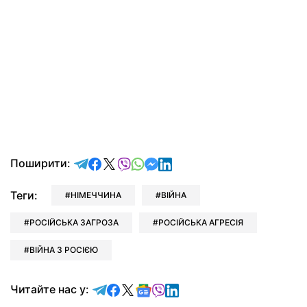
відправити у Telegram
поділитись у Facebook
поділитись у X
відправити у Viber
відправити у Whatsapp
відправити у Messenger
відправити у LinkedIn
Поширити:
Теги:
НІМЕЧЧИНА
ВІЙНА
РОСІЙСЬКА ЗАГРОЗА
РОСІЙСЬКА АГРЕСІЯ
ВІЙНА З РОСІЄЮ
Читайте у Telegram
Читайте у Facebook
Читайте у X
Читайте у Google news
Читайте у Viber
Читайте у LinkedIn
Читайте нас у: