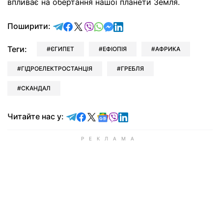
впливає на обертання нашої планети Земля.
відправити у Telegram
поділитись у Facebook
поділитись у X
відправити у Viber
відправити у Whatsapp
відправити у Messenger
відправити у LinkedIn
Поширити:
Теги:
ЄГИПЕТ
ЕФІОПІЯ
АФРИКА
ГІДРОЕЛЕКТРОСТАНЦІЯ
ГРЕБЛЯ
СКАНДАЛ
Читайте у Telegram
Читайте у Facebook
Читайте у X
Читайте у Google news
Читайте у Viber
Читайте у LinkedIn
Читайте нас у: