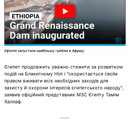
Ефіопія запустила найбільшу греблю в Африці
Єгипет продовжить уважно стежити за розвитком
подій на Блакитному Нілі і "скористається своїм
правом вживати всіх необхідних заходів для
захисту й охорони інтересів єгипетського народу",
заявив офіційний представник МЗС Єгипту Тамім
Халлаф.
РЕКЛАМА