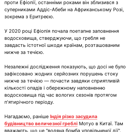
проти Ефіопії, останніми роками він зблизився з
суперниками Аддіс-Абеби на Африканському Розі,
зокрема з Еритреєю.
У 2020 році Ефіопія почала поетапне заповнення
водосховища, стверджуючи, що гребля не
завдасть істотної шкоди країнам, розташованим
нижче за течією.
Незалежні дослідження показують, що досі не було
зафіксовано жодних серйозних порушень стоку
нижче за течією — почасти завдяки сприятливій
кількості опадів і обережному наповненню
водосховища під час вологих сезонів протягом
п'ятирічного періоду.
Нагадаємо, раніше
Індія різко засудила
будівництво величезної греблі
Мотуо в Китаї. Там
вважають, що це "водяна бомба уповільненої дії".