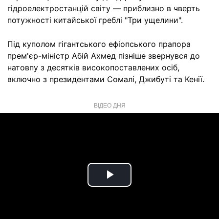
гідроелектростанцій світу — приблизно в чверть
потужності китайської греблі "Три ущелини".
Під куполом гігантського ефіопського прапора
прем'єр-міністр Абій Ахмед пізніше звернувся до
натовпу з десятків високопоставлених осіб,
включно з президентами Сомалі, Джибуті та Кенії.
ВІДЕО ДНЯ
Play
Video