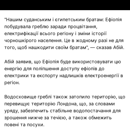
"Нашим суданським і єгипетським братам: Ефіопія
побудувала греблю заради процвітання,
електрифікації всього регіону і зміни історії
чорношкірого населення. Це в жодному разі не для
того, щоб нашкодити своїм братам", — сказав Абій.
Абій заявив, що Ефіопія буде використовувати цю
енергію для поліпшення доступу ефіопів до
електрики та експорту надлишків електроенергії в
регіон.
Водосховище греблі також затопило територію, що
перевищує територію Лондона, що, за словами
уряду, забезпечить стабільне водопостачання для
зрошення нижче за течією, а також обмежить
повені та посухи.