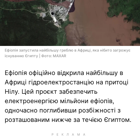
Ефіопія запустила найбільшу греблю в Африці, яка нібито загрожує
існуванню Єгипту | Фото: MAXAR
Ефіопія офіційно відкрила найбільшу в
Африці гідроелектростанцію на притоці
Нілу. Цей проєкт забезпечить
електроенергією мільйони ефіопів,
одночасно поглибивши розбіжності з
розташованим нижче за течією Єгиптом.