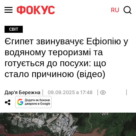
RU
СВІТ
Єгипет звинувачує Ефіопію у
водяному тероризмі та
готується до посухи: що
стало причиною (відео)
Дар'я Бережна
09.09.2025 в 17:48
0