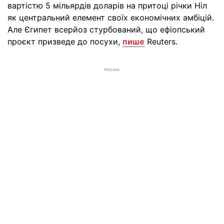
вартістю 5 мільярдів доларів на притоці річки Ніл
як центральний елемент своїх економічних амбіцій.
Але Єгипет всерйоз стурбований, що ефіопський
проєкт призведе до посухи,
пише
Reuters.
РЕКЛАМА