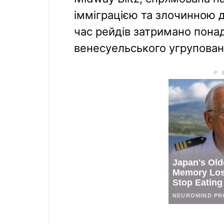
імміграцією та злочинною д
час рейдів затримано понад
венесуельського угрупованн