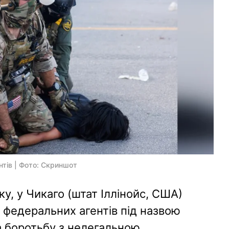
тів | Фото: Скриншот
ку, у Чикаго (штат Іллінойс, США)
 федеральних агентів під назвою
а боротьбу з нелегальною