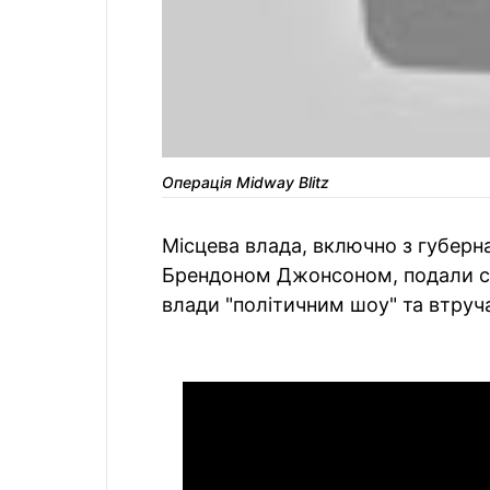
Операція Midway Blitz
Місцева влада, включно з губерн
Брендоном Джонсоном, подали су
влади "політичним шоу" та втруча