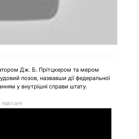
атором Дж. Б. Прітцкером та мером
довий позов, назвавши дії федеральної
нням у внутрішні справи штату.
ВІДЕО ДНЯ