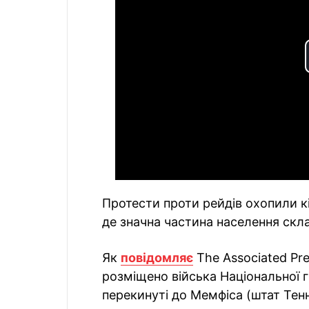
Протести проти рейдів охопили к
де значна частина населення скла
Як
повідомляє
The Associated Pre
розміщено війська Національної г
перекинуті до Мемфіса (штат Тенн