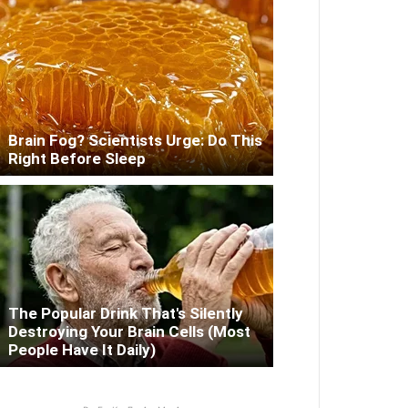
Brain Fog? Scientists Urge: Do This
Right Before Sleep
The Popular Drink That's Silently
Destroying Your Brain Cells (Most
People Have It Daily)