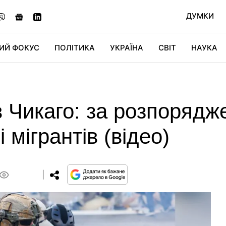
ДУМКИ
ИЙ ФОКУС
ПОЛІТИКА
УКРАЇНА
СВІТ
НАУКА
ДІДЖИТАЛ
АВТО
СВІТФАН
КУ
в Чикаго: за розпоряд
 мігрантів (відео)
0