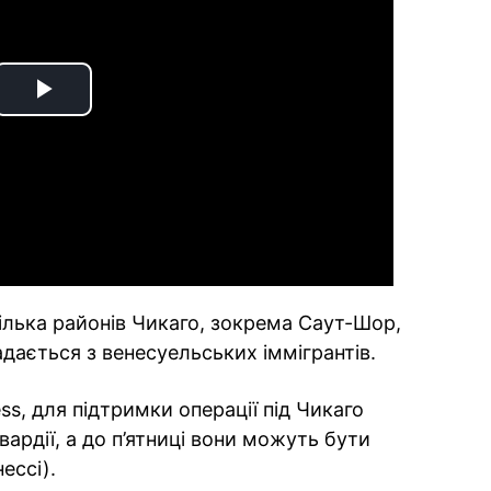
Play
Video
ілька районів Чикаго, зокрема Саут-Шор,
дається з венесуельських іммігрантів.
ss, для підтримки операції під Чикаго
вардії, а до п’ятниці вони можуть бути
ессі).