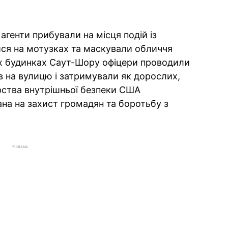
агенти прибували на місця подій із
лися на мотузках та маскували обличчя
х будинках Саут-Шору офіцери проводили
в на вулицю і затримували як дорослих,
ерства внутрішньої безпеки США
на на захист громадян та боротьбу з
РЕКЛАМА