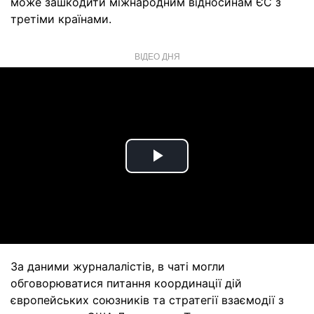
може зашкодити міжнародним відносинам ЄС з
третіми країнами.
ВІДЕО ДНЯ
Play
Video
За даними журналалістів, в чаті могли
обговорюватися питання координації дій
європейських союзників та стратегії взаємодії з