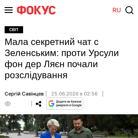
RU
СВІТ
Мала секретний чат с
Зеленським: проти Урсули
фон дер Ляєн почали
розслідування
Сергій Савінцев
25.06.2026 в 02:56
0