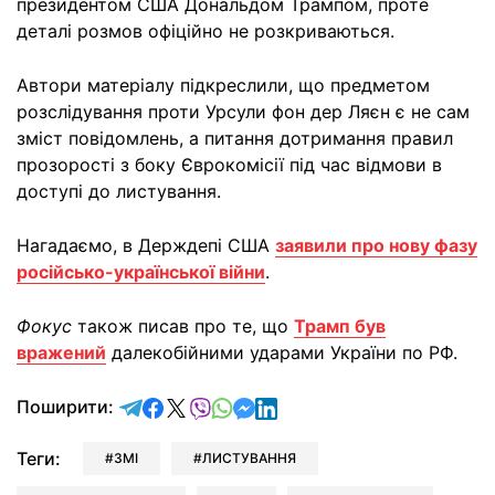
президентом США Дональдом Трампом, проте
деталі розмов офіційно не розкриваються.
Автори матеріалу підкреслили, що предметом
розслідування проти Урсули фон дер Ляєн є не сам
зміст повідомлень, а питання дотримання правил
прозорості з боку Єврокомісії під час відмови в
доступі до листування.
Нагадаємо, в Держдепі США
заявили про нову фазу
російсько-української війни
.
Фокус
також писав про те, що
Трамп був
вражений
далекобійними ударами України по РФ.
відправити у Telegram
поділитись у Facebook
поділитись у X
відправити у Viber
відправити у Whatsapp
відправити у Messenger
відправити у LinkedIn
Поширити:
Теги:
ЗМІ
ЛИСТУВАННЯ