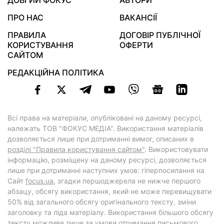
ДОВГИЙ ФОКУС
АВТОРИ
ПРО НАС
ВАКАНСІЇ
ПРАВИЛА
ДОГОВІР ПУБЛІЧНОЇ
КОРИСТУВАННЯ
ОФЕРТИ
САЙТОМ
РЕДАКЦІЙНА ПОЛІТИКА
Всі права на матеріали, опубліковані на даному ресурсі,
належать ТОВ "ФОКУС МЕДІА". Використання матеріалів
дозволяється лише при дотриманні вимог, описаних в
розділі "Правила користування сайтом"
. Використовувати
інформацію, розміщену на даному ресурсі, дозволяється
лише при дотриманні наступних умов: гіперпосилання на
Cайт
focus.ua
, згадки першоджерела не нижче першого
абзацу, обсягу використання, який не може перевищувати
50% від загального обсягу оригінального тексту, зміни
заголовку та ліда матеріалу. Використання більшого обсягу
тексту можливе лише за умови отримання письмового