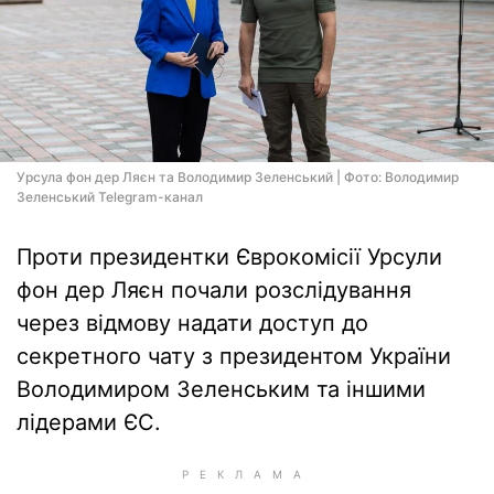
Урсула фон дер Ляєн та Володимир Зеленський | Фото: Володимир
Зеленський Telegram-канал
Проти президентки Єврокомісії Урсули
фон дер Ляєн почали розслідування
через відмову надати доступ до
секретного чату з президентом України
Володимиром Зеленським та іншими
лідерами ЄС.