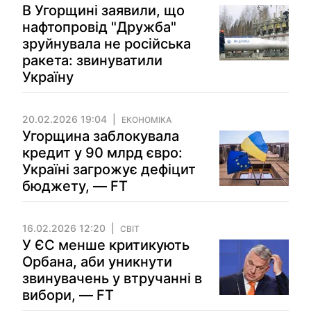
В Угорщині заявили, що
нафтопровід "Дружба"
зруйнувала не російська
ракета: звинуватили
Україну
20.02.2026 19:04
ЕКОНОМІКА
Угорщина заблокувала
кредит у 90 млрд євро:
Україні загрожує дефіцит
бюджету, — FT
16.02.2026 12:20
СВІТ
У ЄС менше критикують
Орбана, аби уникнути
звинувачень у втручанні в
вибори, — FT