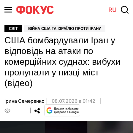
RU
СВІТ
ВІЙНА США ТА ІЗРАЇЛЮ ПРОТИ ІРАНУ
США бомбардували Іран у
відповідь на атаки по
комерційних суднах: вибухи
пролунали у низці міст
(відео)
Ірина Семеренко
08.07.2026 в 01:42
0