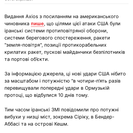
Видання Axios з посиланням на американського
чиновника
пише
, що цілями цієї атаки США були
іранські системи протиповітряної оборони,
системи берегового спостереження, ракети
"земля-повітря", позиції протикорабельних
крилатих ракет, пускові майданчики безпілотників
та портові об’єкти.
За інформацією джерела, ці нові удари США нібито
за масштабом і потужністю "в чотири-п’ять разів
перевищували попередні удари в Ормузькій
протоці, що відбулися 10 днів тому.
Тим часом іранські ЗМІ повідомили про потужні
вибухи у низці міст, зокрема Сіріку, в Бендер-
Аббасі та на острові Кешм.