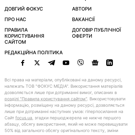
ДОВГИЙ ФОКУС
АВТОРИ
ПРО НАС
ВАКАНСІЇ
ПРАВИЛА
ДОГОВІР ПУБЛІЧНОЇ
КОРИСТУВАННЯ
ОФЕРТИ
САЙТОМ
РЕДАКЦІЙНА ПОЛІТИКА
Всі права на матеріали, опубліковані на даному ресурсі,
належать ТОВ "ФОКУС МЕДІА". Використання матеріалів
дозволяється лише при дотриманні вимог, описаних в
розділі "Правила користування сайтом"
. Використовувати
інформацію, розміщену на даному ресурсі, дозволяється
лише при дотриманні наступних умов: гіперпосилання на
Cайт
focus.ua
, згадки першоджерела не нижче першого
абзацу, обсягу використання, який не може перевищувати
50% від загального обсягу оригінального тексту, зміни