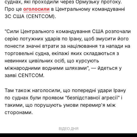
суднах, які проходили через Ормузьку протоку.
Про це
оголосили
в Центральному командуванні
ЗС США (CENTCOM).
"Сили Центрального командування США розпочали
серію потужних ударів по Ірану, щоб змусити його
понести значні втрати за націлювання та напади на
торговельні судна, екіпажі яких складаються з
невинних цивільних осіб, що курсують
міжнародними водними шляхами", — йдеться у
заяві CENTCOM.
Там також наголосили, що попередні удари Ірану
по суднах були проявом "безпідставної агресії" і
такими, що порушують умови перемир'я між
сторонами.
ВІДЕО ДНЯ