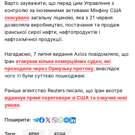
Варто зауважити, що перед цим Управління з
контролю за іноземними активами Мінфіну США
скасувало
загальну ліцензію, яка з 21 червня
дозволяла виробництво, постачання та продаж
іранської сирої нафти, нафтопродуктів і
нафтохімічної продукції.
Нагадаємо, 7 липня видання Axios повідомляло, що
Іран
атакував кілька комерційних суден, які
проходили через Ормузьку протоку
, внаслідок
чого ті були суттєво пошкоджені.
Раніше агентство Reuters писало, що Іран вкотре
відкинув прямі переговори зі США та озвучив нові
умови
.
відправити у Telegram
поділитись у Facebook
поділитись у X
відправити у Viber
відправити у Whatsapp
відправити у Messenger
відправити у LinkedIn
Поширити:
Теги:
ІРАН
США