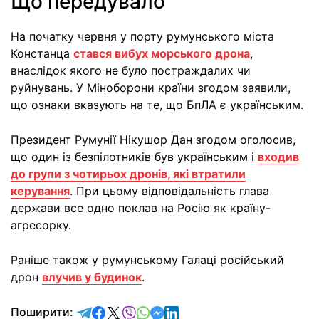
Що передувало
На початку червня у порту румунського міста
Констанца
стався вибух морського дрона
,
внаслідок якого не було постраждалих чи
руйнувань. У Міноборони країни згодом заявили,
що ознаки вказують на те, що БпЛА є українським.
Президент Румунії Нікушор Дан згодом оголосив,
що один із безпілотників був українським і
входив
до групи з чотирьох дронів, які втратили
керування
. При цьому відповідальність глава
держави все одно поклав на Росію як країну-
агресорку.
Раніше також у румунському Галаці російський
дрон
влучив у будинок
.
відправити у Telegram
поділитись у Facebook
поділитись у X
відправити у Viber
відправити у Whatsapp
відправити у Messenger
відправити у LinkedIn
Поширити: