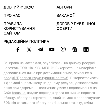
ДОВГИЙ ФОКУС
АВТОРИ
ПРО НАС
ВАКАНСІЇ
ПРАВИЛА
ДОГОВІР ПУБЛІЧНОЇ
КОРИСТУВАННЯ
ОФЕРТИ
САЙТОМ
РЕДАКЦІЙНА ПОЛІТИКА
Всі права на матеріали, опубліковані на даному ресурсі,
належать ТОВ "ФОКУС МЕДІА". Використання матеріалів
дозволяється лише при дотриманні вимог, описаних в
розділі "Правила користування сайтом"
. Використовувати
інформацію, розміщену на даному ресурсі, дозволяється
лише при дотриманні наступних умов: гіперпосилання на
Cайт
focus.ua
, згадки першоджерела не нижче першого
абзацу, обсягу використання, який не може перевищувати
50% від загального обсягу оригінального тексту, зміни