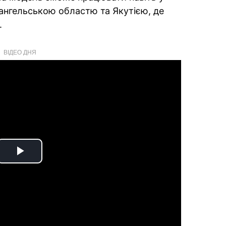
хангельською областю та Якутією, де
.
ВІДЕО ДНЯ
Play
Video