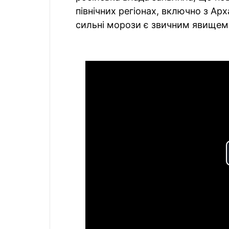
північних регіонах, включно з Ар
сильні морози є звичним явищем