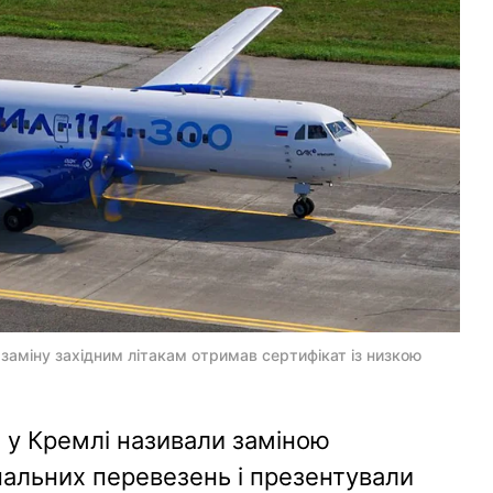
 заміну західним літакам отримав сертифікат із низкою
й у Кремлі називали заміною
нальних перевезень і презентували