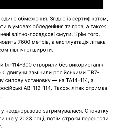
єдине обмеження. Згідно із сертифікатом,
ати в умовах обледеніння та гроз, а також
ені злітно-посадкові смуги. Крім того,
овить 7600 метрів, а експлуатація літака
ом північної широти.
й Іл-114-300 створили без використання
кі двигуни замінили російськими ТВ7-
у силову установку — на ТА14-114, а
російські АВ-112-114. Також літак отримав
.
ту неодноразово затримувалася. Спочатку
и ще у 2023 році, потім строки перенесли
.