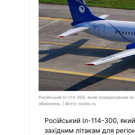
Російський Іл-114-300, який позиціонували як
обмежень. | Фото: rostec.ru
Російський Іл-114-300, яки
західним літакам для регіо