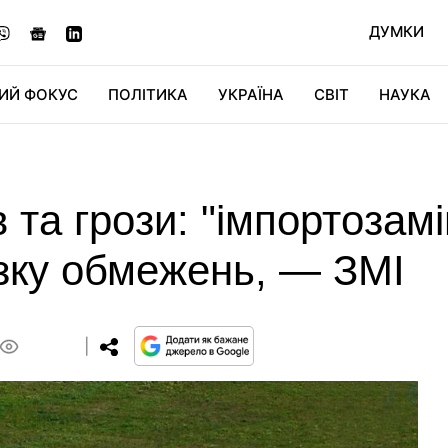
ДУМКИ
ИЙ ФОКУС
ПОЛІТИКА
УКРАЇНА
СВІТ
НАУКА
ДІДЖИТАЛ
АВТО
СВІТФАН
КУ
 та грози: "імпортозам
зку обмежень, — ЗМІ
0