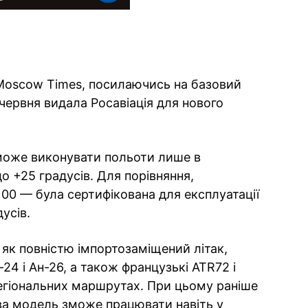
Moscow Times, посилаючись на базовий
 червня видала Росавіація для нового
може виконувати польоти лише в
до +25 градусів. Для порівняння,
100 — була сертифікована для експлуатації
усів.
 як повністю імпортозаміщений літак,
24 і Ан-26, а також французькі ATR72 і
регіональних маршрутах. При цьому раніше
ва модель зможе працювати навіть у