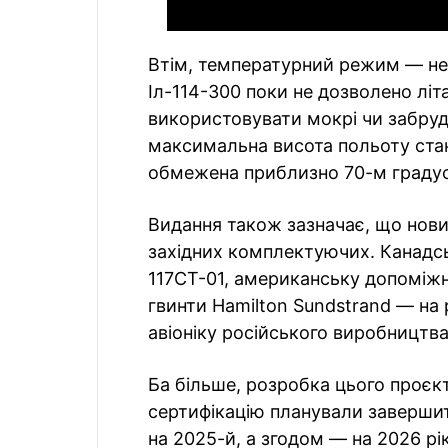
Втім, температурний режим — не 
Іл-114-300 поки не дозволено літ
використовувати мокрі чи забрудн
максимальна висота польоту стан
обмежена приблизно 70-м градус
Видання також зазначає, що нови
західних комплектуючих. Канадсь
117СТ-01, американську допоміжн
гвинти Hamilton Sundstrand — на 
авіоніку російського виробництва
Ба більше, розробка цього проєк
сертифікацію планували завершит
на 2025-й, а згодом — на 2026 рік