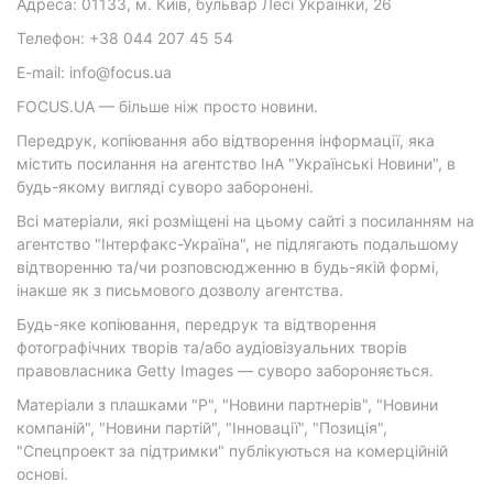
Адреса: 01133, м. Київ, бульвар Лесі Українки, 26
Телефон: +38 044 207 45 54
E-mail: info@focus.ua
FOCUS.UA — більше ніж просто новини.
Передрук, копіювання або відтворення інформації, яка
містить посилання на агентство ІнА "Українські Новини", в
будь-якому вигляді суворо заборонені.
Всі матеріали, які розміщені на цьому сайті з посиланням на
агентство "Інтерфакс-Україна", не підлягають подальшому
відтворенню та/чи розповсюдженню в будь-якій формі,
інакше як з письмового дозволу агентства.
Будь-яке копіювання, передрук та відтворення
фотографічних творів та/або аудіовізуальних творів
правовласника Getty Images — суворо забороняється.
Матеріали з плашками "Р", "Новини партнерів", "Новини
компаній", "Новини партій", "Інновації", "Позиція",
"Спецпроект за підтримки" публікуються на комерційній
основі.