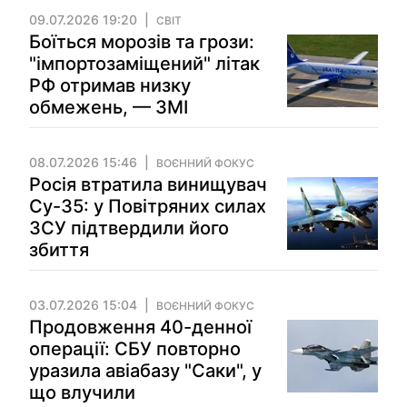
09.07.2026 19:20
СВІТ
Боїться морозів та грози:
"імпортозаміщений" літак
РФ отримав низку
обмежень, — ЗМІ
08.07.2026 15:46
ВОЄННИЙ ФОКУС
Росія втратила винищувач
Су-35: у Повітряних силах
ЗСУ підтвердили його
збиття
03.07.2026 15:04
ВОЄННИЙ ФОКУС
Продовження 40-денної
операції: СБУ повторно
уразила авіабазу "Саки", у
що влучили