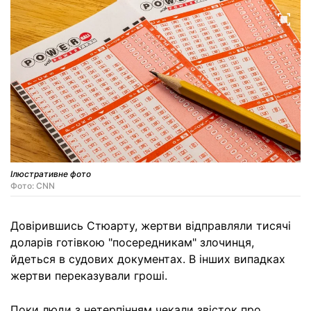
Ілюстративне фото
Фото: CNN
Довірившись Стюарту, жертви відправляли тисячі
доларів готівкою "посередникам" злочинця,
йдеться в судових документах. В інших випадках
жертви переказували гроші.
Поки люди з нетерпінням чекали звісток про