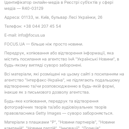
Ідентифікатор онлайн-медіа в Реєстрі суб’єктів у сфері
медіа — R40-03129
Адреса: 01133, м. Київ, бульвар Лесі Українки, 26
Телефон: +38 044 207 45 54
E-mail: info@focus.ua
FOCUS.UA — більше ніж просто новини.
Передрук, копіювання або відтворення інформації, яка
містить посилання на агентство ІнА "Українські Новини", в
будь-якому вигляді суворо заборонені.
Всі матеріали, які розміщені на цьому сайті з посиланням на
агентство "Інтерфакс-Україна", не підлягають подальшому
відтворенню та/чи розповсюдженню в будь-якій формі,
інакше як з письмового дозволу агентства.
Будь-яке копіювання, передрук та відтворення
фотографічних творів та/або аудіовізуальних творів
правовласника Getty Images — суворо забороняється.
Матеріали з плашками "Р", "Новини партнерів", "Новини
компаній", "Новини партій", "Інновації", "Позиція",