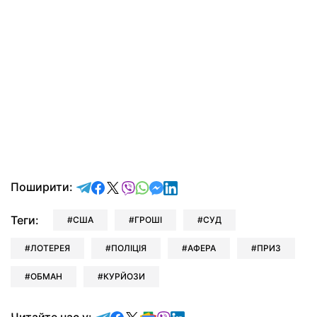
відправити у Telegram
поділитись у Facebook
поділитись у X
відправити у Viber
відправити у Whatsapp
відправити у Messenger
відправити у LinkedIn
Поширити:
Теги:
США
ГРОШІ
СУД
ЛОТЕРЕЯ
ПОЛІЦІЯ
АФЕРА
ПРИЗ
ОБМАН
КУРЙОЗИ
Читайте у Telegram
Читайте у Facebook
Читайте у X
Читайте у Google news
Читайте у Viber
Читайте у LinkedIn
Читайте нас у: