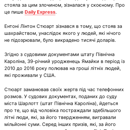
стояла за цим злочином, зізналася у скоєному. Про
це пише
Daily Express
.
Ентоні Лінтон Стюарт зізнався в тому, що стояв за
шахрайством, унаслідок якого у людей, які нічого
не підозрювали, було викрадено тисячі доларів.
Згідно з судовими документами штату Північна
Кароліна, 39-річний уродженець Ямайки в період із
2010 до 2016 року полював на гроші літніх людей,
які проживали у США.
Стюарт заманював своїх жертв під час телефонних
розмов. У судових документах, поданих до суду
міста Шарлотт (штат Північна Кароліна), йдеться
про те, що від чоловіка постраждали здебільшого
літні люди, які, за його твердженням, вигравали
мільйонні суми. Серед інших призів, які, за його