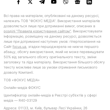
Всі права на матеріали, опубліковані на даному ресурсі,
належать ТОВ "ФОКУС МЕДІА". Використання матеріалів
дозволяється лише при дотриманні вимог, описаних в
розділі "Правила користування сайтом"
. Використовувати
інформацію, розміщену на даному ресурсі, дозволяється
лише при дотриманні наступних умов: гіперпосилання на
Cайт
focus.ua
, згадки першоджерела не нижче першого
абзацу, обсягу використання, який не може перевищувати
50% від загального обсягу оригінального тексту, зміни
заголовку та ліда матеріалу. Використання більшого обсягу
тексту можливе лише за умови отримання письмового
дозволу Компанії.
ТОВ «ФОКУС МЕДІА»
Онлайн-медіа ФОКУС
Ідентифікатор онлайн-медіа в Реєстрі суб’єктів у сфері
медіа — R40-03129
Адреса: 01133, м. Київ, бульвар Лесі Українки, 26