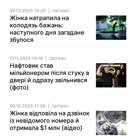
26.12.2025 15:25
СВІТФАН
Жінка натрапила на
колодязь бажань:
наступного дня загадане
збулося
17.11.2025 19:16
СВІТФАН
Нафтовик став
мільйонером після стуку в
двері й одразу звільнився
(фото)
09.10.2025 11:36
СВІТФАН
Жінка відповіла на дзвінок
із невідомого номера й
отримала $1 млн (відео)