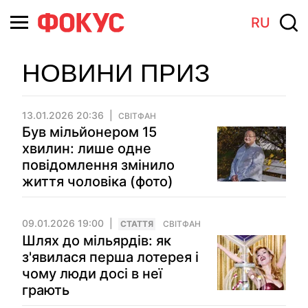
RU
НОВИНИ ПРИЗ
13.01.2026 20:36
СВІТФАН
Був мільйонером 15
хвилин: лише одне
повідомлення змінило
життя чоловіка (фото)
09.01.2026 19:00
СТАТТЯ
СВІТФАН
Шлях до мільярдів: як
з'явилася перша лотерея і
чому люди досі в неї
грають