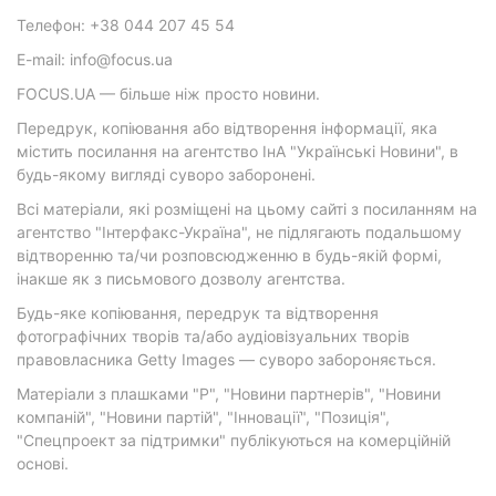
Телефон: +38 044 207 45 54
E-mail: info@focus.ua
FOCUS.UA — більше ніж просто новини.
Передрук, копіювання або відтворення інформації, яка
містить посилання на агентство ІнА "Українські Новини", в
будь-якому вигляді суворо заборонені.
Всі матеріали, які розміщені на цьому сайті з посиланням на
агентство "Інтерфакс-Україна", не підлягають подальшому
відтворенню та/чи розповсюдженню в будь-якій формі,
інакше як з письмового дозволу агентства.
Будь-яке копіювання, передрук та відтворення
фотографічних творів та/або аудіовізуальних творів
правовласника Getty Images — суворо забороняється.
Матеріали з плашками "Р", "Новини партнерів", "Новини
компаній", "Новини партій", "Інновації", "Позиція",
"Спецпроект за підтримки" публікуються на комерційній
основі.