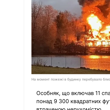
На момент пожежі в будинку перебувало близь
Особняк, що включав 11 спа
понад 9 300 квадратних фут
втраченою нерухомістю.