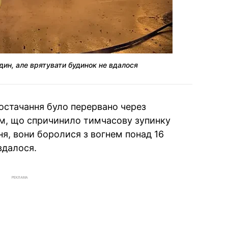
дин, але врятувати будинок не вдалося
остачання було перервано через
м, що спричинило тимчасову зупинку
ня, вони боролися з вогнем понад 16
вдалося.
РЕКЛАМА