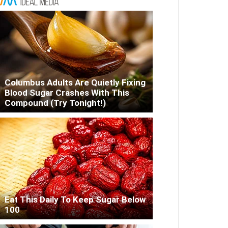
Columbus Adults Are Quietly Fixing
Blood Sugar Crashes With This
Compound (Try Tonight!)
Eat This Daily To Keep Sugar Below
100