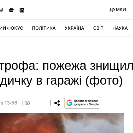
ДУМКИ
ИЙ ФОКУС
ПОЛІТИКА
УКРАЇНА
СВІТ
НАУКА
ДІДЖИТАЛ
АВТО
СВІТФАН
КУ
строфа: пожежа знищил
дичку в гаражі (фото)
 в 13:56
0