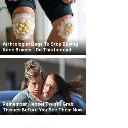
Arthrologist Begs To Stop Buying
Knee Braces - Do This Instead
Remember Hensel Twins? Grab
Tissues Before You See Them Now