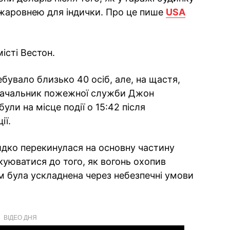
жаровнею для індички. Про це пише
USA
істі Вестон.
бувало близько 40 осіб, але, на щастя,
 начальник пожежної служби Джон
ули на місце події о 15:42 після
ії.
идко перекинулася на основну частину
акуюватися до того, як вогонь охопив
м була ускладнена через небезпечні умови
ВІДЕО ДНЯ