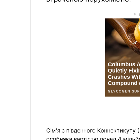
Сім'я з південного Коннектикуту
особняка вартістю понад 4 мільйо