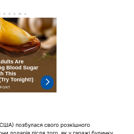
 (США) позбулася свого розкішного
ни доларів після того, як у гаражі будинку