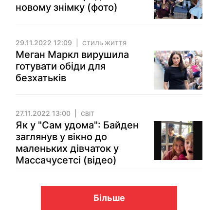
новому знімку (фото)
29.11.2022 12:09
СТИЛЬ ЖИТТЯ
Меган Маркл вирушила
готувати обіди для
безхатьків
27.11.2022 13:00
СВІТ
Як у "Сам удома": Байден
заглянув у вікно до
маленьких дівчаток у
Массачусетсі (відео)
Більше