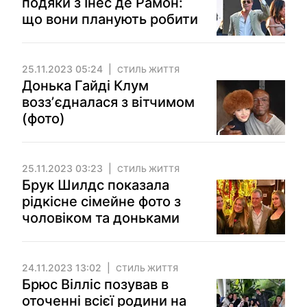
подяки з Інес де Рамон:
що вони планують робити
25.11.2023 05:24
СТИЛЬ ЖИТТЯ
Донька Гайді Клум
воззʼєдналася з вітчимом
(фото)
25.11.2023 03:23
СТИЛЬ ЖИТТЯ
Брук Шилдс показала
рідкісне сімейне фото з
чоловіком та доньками
24.11.2023 13:02
СТИЛЬ ЖИТТЯ
Брюс Вілліс позував в
оточенні всієї родини на