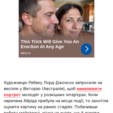
Художницю Ребеку Лорд-Джонсон запросили на
весілля у Вікторію (Австралія), щоб
намалювати
портрет
молодят у розкішних інтер’єрах. Коли
наречена Абріда прибула на місце події, то захотіла
оцінити картину на ранніх стадіях. Побачивши
роботу майстрині, жінка не знала, що й думати.