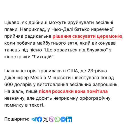
Цікаво, як дрібниці можуть зруйнувати весільні
плани. Наприклад, у Нью-Делі батько нареченої
прийняв радикальне
рішення скасувати церемонію
,
коли побачив майбутнього зятя, який виконував
танець під пісню "Що ховається під блузкою" з
кінострічки "Лиходій".
Інакша історія трапилась в США, де 23-річна
Дженніфер Меєр з Міннесоти інвестувала понад
600 доларів у виготовлення весільних запрошень.
На жаль, лише
після розсилки вона помітила
незначну, але досить неприємну орфографічну
помилку в тексті.
відправити у Telegram
поділитись у Facebook
поділитись у X
відправити у Viber
відправити у Whatsapp
відправити у Messenger
відправити у LinkedIn
Поширити: