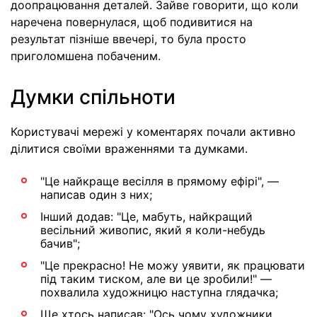
доопрацювання деталей. Зайве говорити, що коли
наречена повернулася, щоб подивитися на
результат пізніше ввечері, то була просто
приголомшена побаченим.
Думки спільноти
Користувачі мережі у коментарях почали активно
ділитися своїми враженнями та думками.
"Це найкраще весілля в прямому ефірі", —
написав один з них;
Інший додав: "Це, мабуть, найкращий
весільний живопис, який я коли-небудь
бачив";
"Це прекрасно! Не можу уявити, як працювати
під таким тиском, але ви це зробили!" —
похвалила художницю наступна глядачка;
Ще хтось написав: "Ось чому художники