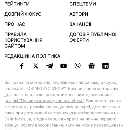
РЕЙТИНГИ
СПЕЦТЕМИ
ДОВГИЙ ФОКУС
АВТОРИ
ПРО НАС
ВАКАНСІЇ
ПРАВИЛА
ДОГОВІР ПУБЛІЧНОЇ
КОРИСТУВАННЯ
ОФЕРТИ
САЙТОМ
РЕДАКЦІЙНА ПОЛІТИКА
Всі права на матеріали, опубліковані на даному ресурсі,
належать ТОВ "ФОКУС МЕДІА". Використання матеріалів
дозволяється лише при дотриманні вимог, описаних в
розділі "Правила користування сайтом"
. Використовувати
інформацію, розміщену на даному ресурсі, дозволяється
лише при дотриманні наступних умов: гіперпосилання на
Cайт
focus.ua
, згадки першоджерела не нижче першого
абзацу, обсягу використання, який не може перевищувати