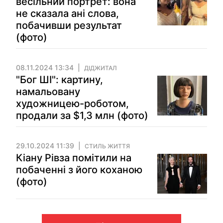
весільний портрет: вона
не сказала ані слова,
побачивши результат
(фото)
08.11.2024 13:34
ДІДЖИТАЛ
"Бог ШІ": картину,
намальовану
художницею-роботом,
продали за $1,3 млн (фото)
29.10.2024 11:39
СТИЛЬ ЖИТТЯ
Кіану Рівза помітили на
побаченні з його коханою
(фото)