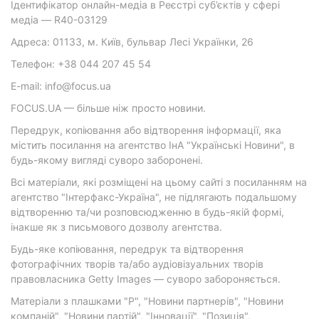
Ідентифікатор онлайн-медіа в Реєстрі суб’єктів у сфері
медіа — R40-03129
Адреса: 01133, м. Київ, бульвар Лесі Українки, 26
Телефон: +38 044 207 45 54
E-mail: info@focus.ua
FOCUS.UA — більше ніж просто новини.
Передрук, копіювання або відтворення інформації, яка
містить посилання на агентство ІнА "Українські Новини", в
будь-якому вигляді суворо заборонені.
Всі матеріали, які розміщені на цьому сайті з посиланням на
агентство "Інтерфакс-Україна", не підлягають подальшому
відтворенню та/чи розповсюдженню в будь-якій формі,
інакше як з письмового дозволу агентства.
Будь-яке копіювання, передрук та відтворення
фотографічних творів та/або аудіовізуальних творів
правовласника Getty Images — суворо забороняється.
Матеріали з плашками "Р", "Новини партнерів", "Новини
компаній", "Новини партій", "Інновації", "Позиція",