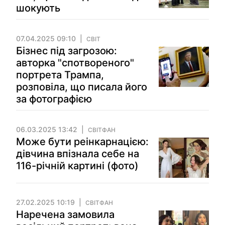
шокують
07.04.2025 09:10
СВІТ
Бізнес під загрозою:
авторка "спотвореного"
портрета Трампа,
розповіла, що писала його
за фотографією
06.03.2025 13:42
СВІТФАН
Може бути реінкарнацією:
дівчина впізнала себе на
116-річній картині (фото)
27.02.2025 10:19
СВІТФАН
Наречена замовила