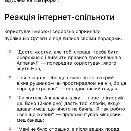
вірусним на платформі.
Реакція інтернет-спільноти
Користувачі мережі серйозно сприйняли
публікацію Ортеги й поділилися своїми порадами.
"Дехто жартує, але тобі справді треба бути
обережною і вивчити правила проживання в
Аппалачі", — попередив користувач, якого
звуть Ноа;
"Гей, якщо у тебе ще немає штор, накрий
вікна рушником чи простирадлом на ніч, бо це
справді страшно", — порадив інший глядач;
"Як житель Аппалачів кажу — просто ігноруй
це. Воно (ймовірно) дасть тобі спокій, якщо
вдаватимеш, що нічого не бачиш. Я так роблю
і все ще живий", — прокоментував місцевий
мешканець;
"Мені не було страшно, а після ваших порад