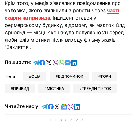
Крім того, у медіа з’являлися повідомлення про
чоловіка, якого звільнили з роботи через
часті
скарги на привида
. Інцидент стався у
фермерському будинку, відомому як маєток Олд
Арнольд — місці, яке набуло популярності серед
любителів містики після виходу фільму жахів
"Закляття".
відправити у Telegram
поділитись у Facebook
поділитись у X
відправити у Viber
відправити у Whatsapp
відправити у Messenger
відправити у LinkedIn
Поширити:
Теги:
США
ВІДПОЧИНОК
ГОРИ
ПРИВИД
МІСТИКА
ТРЕНДИ TIKTOK
Читайте у Telegram
Читайте у Facebook
Читайте у X
Читайте у Google news
Читайте у Viber
Читайте у LinkedIn
Читайте нас у: