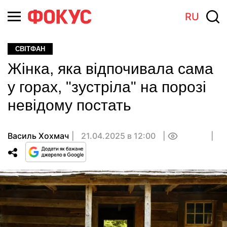
RU
СВІТФАН
Жінка, яка відпочивала сама
у горах, "зустріла" на порозі
невідому постать
Василь Хохмач
21.04.2025 в 12:00
0