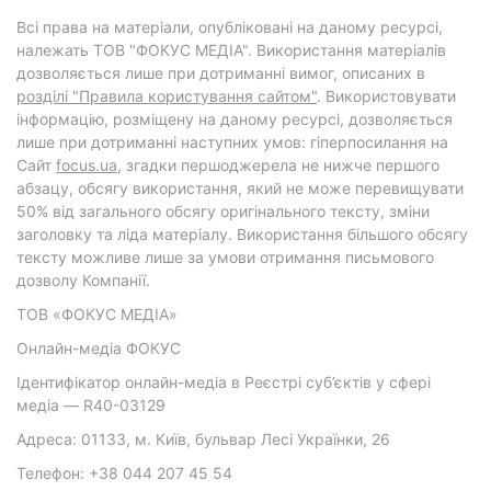
Всі права на матеріали, опубліковані на даному ресурсі,
належать ТОВ "ФОКУС МЕДІА". Використання матеріалів
дозволяється лише при дотриманні вимог, описаних в
розділі "Правила користування сайтом"
. Використовувати
інформацію, розміщену на даному ресурсі, дозволяється
лише при дотриманні наступних умов: гіперпосилання на
Cайт
focus.ua
, згадки першоджерела не нижче першого
абзацу, обсягу використання, який не може перевищувати
50% від загального обсягу оригінального тексту, зміни
заголовку та ліда матеріалу. Використання більшого обсягу
тексту можливе лише за умови отримання письмового
дозволу Компанії.
ТОВ «ФОКУС МЕДІА»
Онлайн-медіа ФОКУС
Ідентифікатор онлайн-медіа в Реєстрі суб’єктів у сфері
медіа — R40-03129
Адреса: 01133, м. Київ, бульвар Лесі Українки, 26
Телефон: +38 044 207 45 54