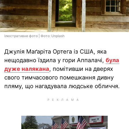
Ілюстративне фото | Фото: Unplash
Джулія Маґаріта Ортега із США, яка
нещодавно їздила у гори Аппалачі,
була
дуже налякана
, помітивши на дверях
свого тимчасового помешкання дивну
пляму, що нагадувала людське обличчя.