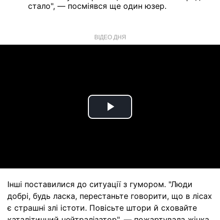
стало", — посміявся ще один юзер.
ВІДЕО ДНЯ
Play
Video
Інші поставилися до ситуації з гумором. "Люди
добрі, будь ласка, перестаньте говорити, що в лісах
є страшні злі істоти. Повісьте штори й сховайте
каталітичний нейтралізатор", — пожартувала жінка,