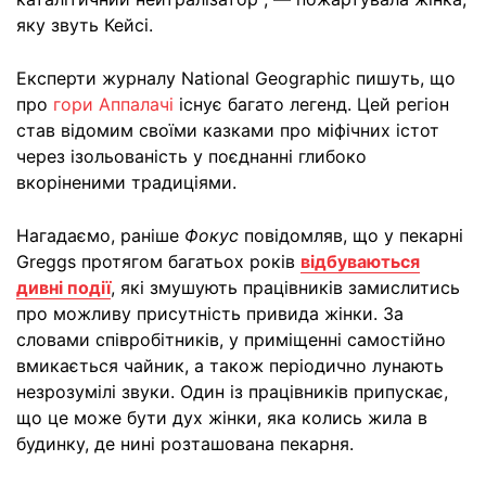
яку звуть Кейсі.
Експерти журналу National Geographic пишуть, що
про
гори Аппалачі
існує багато легенд. Цей регіон
став відомим своїми казками про міфічних істот
через ізольованість у поєднанні глибоко
вкоріненими традиціями.
Нагадаємо, раніше
Фокус
повідомляв, що у пекарні
Greggs протягом багатьох років
відбуваються
дивні події
, які змушують працівників замислитись
про можливу присутність привида жінки. За
словами співробітників, у приміщенні самостійно
вмикається чайник, а також періодично лунають
незрозумілі звуки. Один із працівників припускає,
що це може бути дух жінки, яка колись жила в
будинку, де нині розташована пекарня.