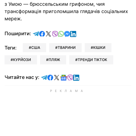
з Умою — брюссельським грифоном, чия
трансформація приголомшила глядачів соціальних
мереж.
відправити у Telegram
поділитись у Facebook
поділитись у X
відправити у Viber
відправити у Whatsapp
відправити у Messenger
відправити у LinkedIn
Поширити:
Теги:
США
ТВАРИНИ
КІШКИ
КУРЙОЗИ
ПЛЯЖ
ТРЕНДИ TIKTOK
Читайте у Telegram
Читайте у Facebook
Читайте у X
Читайте у Google news
Читайте у Viber
Читайте у LinkedIn
Читайте нас у: