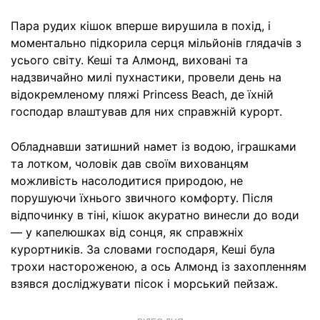
Пара рудих кішок вперше вирушила в похід, і
моментально підкорила серця мільйонів глядачів з
усього світу. Кеші та Алмонд, виховані та
надзвичайно милі пухнастики, провели день на
відокремленому пляжі Princess Beach, де їхній
господар влаштував для них справжній курорт.
Обладнавши затишний намет із водою, іграшками
та лотком, чоловік дав своїм вихованцям
можливість насолодитися природою, не
порушуючи їхнього звичного комфорту. Після
відпочинку в тіні, кішок акуратно винесли до води
— у капелюшках від сонця, як справжніх
курортників. За словами господаря, Кеші була
трохи настороженою, а ось Алмонд із захопленням
взявся досліджувати пісок і морський пейзаж.