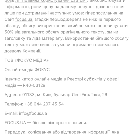
розділі "Правила користування сайтом"
. Використовувати
інформацію, розміщену на даному ресурсі, дозволяється
лише при дотриманні наступних умов: гіперпосилання на
Cайт
focus.ua
, згадки першоджерела не нижче першого
абзацу, обсягу використання, який не може перевищувати
50% від загального обсягу оригінального тексту, зміни
заголовку та ліда матеріалу. Використання більшого обсягу
тексту можливе лише за умови отримання письмового
дозволу Компанії.
ТОВ «ФОКУС МЕДІА»
Онлайн-медіа ФОКУС
Ідентифікатор онлайн-медіа в Реєстрі суб’єктів у сфері
медіа — R40-03129
Адреса: 01133, м. Київ, бульвар Лесі Українки, 26
Телефон: +38 044 207 45 54
E-mail: info@focus.ua
FOCUS.UA — більше ніж просто новини.
Передрук, копіювання або відтворення інформації, яка