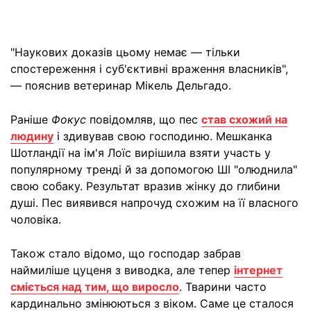
"Наукових доказів цьому немає — тільки
спостереження і суб'єктивні враження власників",
— пояснив ветеринар Мікель Дельгадо.
Раніше
Фокус
повідомляв, що пес
став схожий на
людину
і здивував свою господиню. Мешканка
Шотландії на ім'я Лоїс вирішила взяти участь у
популярному тренді й за допомогою ШІ "олюднила"
свою собаку. Результат вразив жінку до глибини
душі. Пес виявився напрочуд схожим на її власного
чоловіка.
Також стало відомо, що господар забрав
наймиліше цуценя з виводка, але тепер
інтернет
сміється над тим, що виросло
. Тварини часто
кардинально змінюються з віком. Саме це сталося