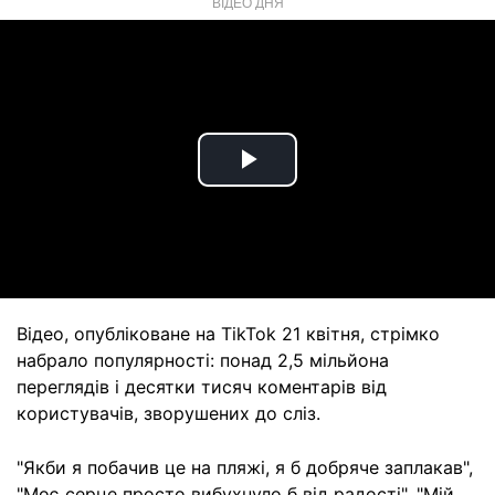
ВІДЕО ДНЯ
Play
Video
Відео, опубліковане на TikTok 21 квітня, стрімко
набрало популярності: понад 2,5 мільйона
переглядів і десятки тисяч коментарів від
користувачів, зворушених до сліз.
"Якби я побачив це на пляжі, я б добряче заплакав",
"Моє серце просто вибухнуло б від радості", "Мій