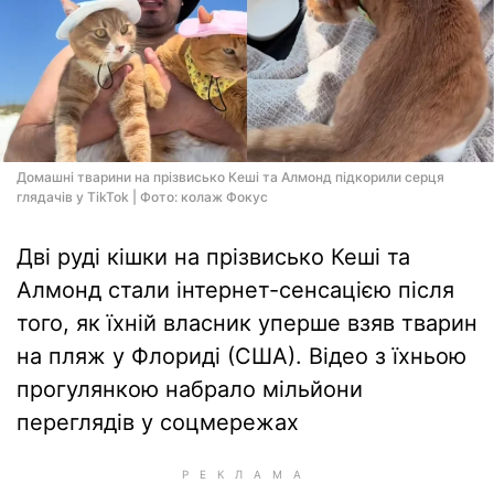
Домашні тварини на прізвисько Кеші та Алмонд підкорили серця
глядачів у TikTok | Фото: колаж Фокус
Дві руді кішки на прізвисько Кеші та
Алмонд стали інтернет-сенсацією після
того, як їхній власник уперше взяв тварин
на пляж у Флориді (США). Відео з їхньою
прогулянкою набрало мільйони
переглядів у соцмережах