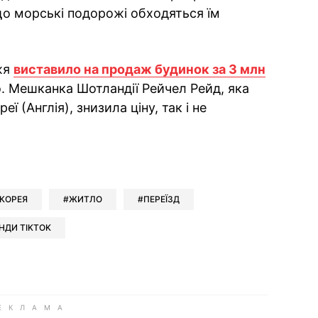
що морські подорожі обходяться їм
жя
виставило на продаж будинок за 3 млн
. Мешканка Шотландії Рейчел Рейд, яка
 (Англія), знизила ціну, так і не
ok
ber
 Whatsapp
и у Messenger
ти у LinkedIn
 КОРЕЯ
ЖИТЛО
ПЕРЕЇЗД
НДИ TIKTOK
ook
Google news
 Viber
е у LinkedIn