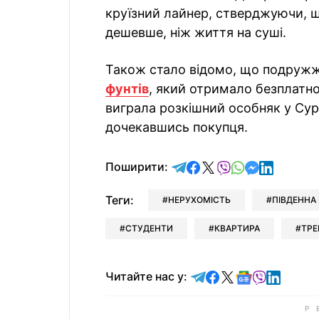
круїзний лайнер, стверджуючи, 
дешевше, ніж життя на суші.
Також стало відомо, що подруж
фунтів
, який отримало безплатно
виграла розкішний особняк у Сурреї
дочекавшись покупця.
відправити у Telegram
поділитись у Facebo
поділитись у X
відправити у Vi
відправити у
відправит
відправи
Поширити:
Теги:
НЕРУХОМІСТЬ
ПІВДЕННА
СТУДЕНТИ
КВАРТИРА
ТРЕ
Читайте у Telegram
Читайте у Faceb
Читайте у X
Читайте у 
Читайте у
Читайт
Читайте нас у: