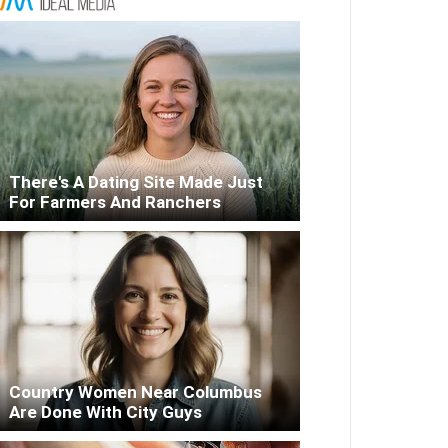
There's A Dating Site Made Just
For Farmers And Ranchers
Country Women Near Columbus
Are Done With City Guys