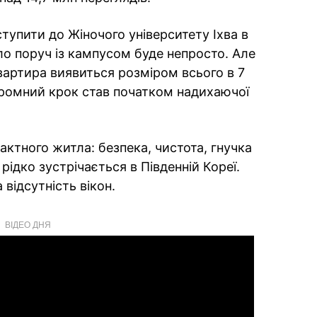
ступити до Жіночого університету Іхва в
ло поруч із кампусом буде непросто. Але
 квартира виявиться розміром всього в 7
кромний крок став початком надихаючої
ктного житла: безпека, чистота, гнучка
 рідко зустрічається в Південній Кореї.
відсутність вікон.
ВІДЕО ДНЯ