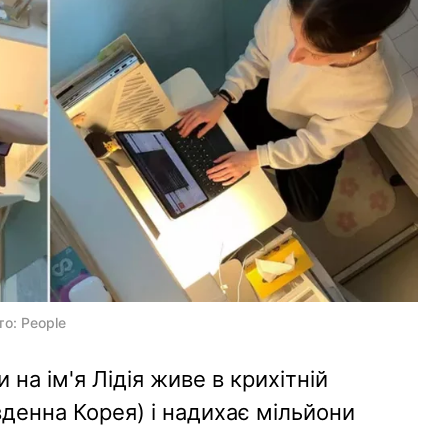
то: People
 на ім'я Лідія живе в крихітній
вденна Корея) і надихає мільйони