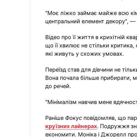
"Моє ліжко займає майже всю кім
центральний елемент декору", — 
Відео про її життя в крихітній кв
що її хвилює не стільки критика, 
які живуть у схожих умовах.
Переїзд став для дівчини не тіль
Вона почала більше прибирати, м
до речей.
"Мінімалізм навчив мене вдячност
Раніше
Фокус
повідомляв, що па
круїзних лайнерах
. Подружжя зн
економити. Моніка і Джорелл пр