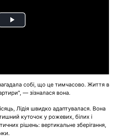
Play
Video
нагадала собі, що це тимчасово. Життя в
ртири", — зізналася вона.
ісяць, Лідія швидко адаптувалася. Вона
тишний куточок у рожевих, білих і
тичних рішень: вертикальне зберігання,
чки.