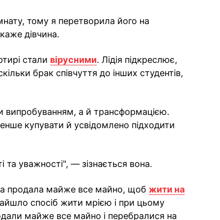
нату, тому я перетворила його на
каже дівчина.
артирі стали
вірусними
. Лідія підкреслює,
скільки брак співчуття до інших студентів,
ки випробуванням, а й трансформацією.
енше купувати й усвідомлено підходити
і та уважності", — зізнається вона.
ра продала майже все майно, щоб
жити на
айшло спосіб жити мрією і при цьому
одали майже все майно і перебралися на