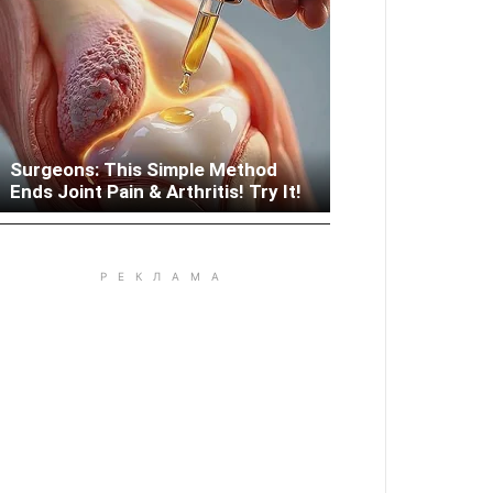
Surgeons: This Simple Method
Woman Lives In Garage - Don't
Ends Joint Pain & Arthritis! Try It!
Judge Until You Peek Inside