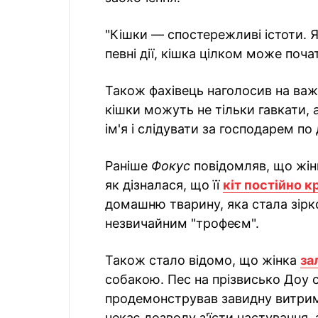
"Кішки — спостережливі істоти. 
певні дії, кішка цілком може поча
Також фахівець наголосив на важл
кішки можуть не тільки гавкати, 
ім'я і слідувати за господарем по
Раніше
Фокус
повідомляв, що жінк
як дізналася, що її
кіт постійно к
домашню тварину, яка стала зірко
незвичайним "трофеєм".
Також стало відомо, що жінка
за
собакою. Пес на прізвисько Доу 
продемонстрував завидну витрим
чекає дозволу з'їсти частування, 