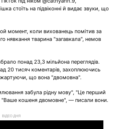
TikTok під ніком @cathyann.9,
 кішка стоїть на підвіконні й видає звуки, що
той момент, коли вихованець помітив за
ого нявкання тварина "загавкала", немов
абрало понад 23,3 мільйона переглядів.
над 20 тисяч коментарів, захоплюючись
 жартуючи, що вона "двомовна".
хвилювання забула рідну мову", "Це перший
а", "Ваше кошеня двомовне", — писали вони.
ВІДЕО ДНЯ