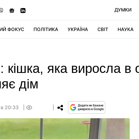
ДУМКИ
ИЙ ФОКУС
ПОЛІТИКА
УКРАЇНА
СВІТ
НАУКА
ДІДЖИТАЛ
АВТО
СВІТФАН
КУ
": кішка, яка виросла в 
няє дім
 в 20:33
0