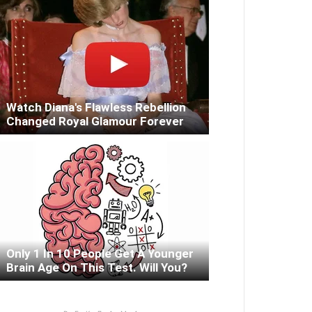
Watch Diana's Flawless Rebellion
Changed Royal Glamour Forever
Only 1 In 10 People Get A Younger
Brain Age On This Test. Will You?