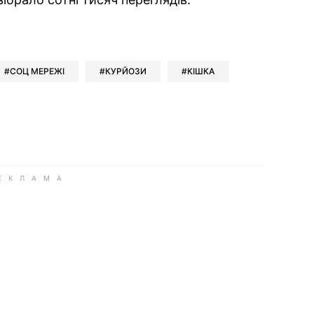
ok
ber
 Whatsapp
и у Messenger
ти у LinkedIn
СОЦ МЕРЕЖІ
КУРЙОЗИ
КІШКА
ook
Google news
 Viber
е у LinkedIn