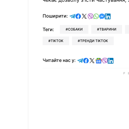
відправити у Telegram
поділитись у Facebo
поділитись у X
відправити у Vi
відправити у
відправит
відправи
Поширити:
Теги:
СОБАКИ
ТВАРИНИ
TIKTOK
ТРЕНДИ TIKTOK
Читайте у Telegram
Читайте у Faceb
Читайте у X
Читайте у 
Читайте у
Читайт
Читайте нас у: