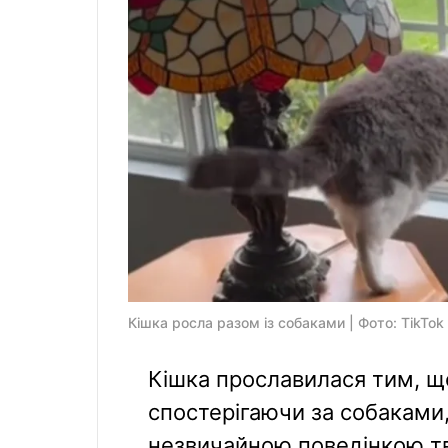
Кішка росла разом із собаками | Фото: TikTok
Кішка прославилася тим, щ
спостерігаючи за собаками,
незвичайною поведінкою тв