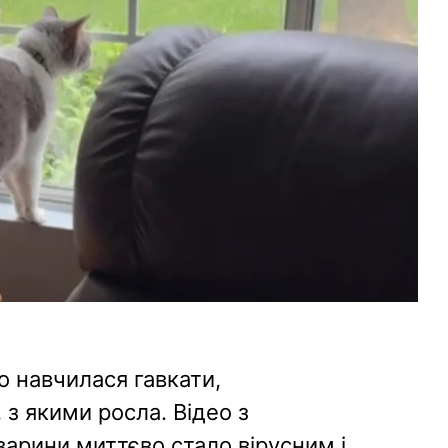
о навчилася гавкати,
 з якими росла. Відео з
арини миттєво стало вірусним і