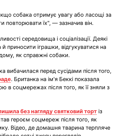
Якщо собака отримує увагу або ласощі за
ти повторювати їх", — зазначив він.
ивості середовища і соціалізації. Деякі
а й приносити іграшки, відгукуватися на
 дому, як справжні собаки.
а вибачилася перед сусідами після того,
раде
. Британка на ім'я Беккі показала
ю в соцмережах після того, як її зняли з
лишила без нагляду святковий торт
із
став героєм соцмереж після того, як
ку. Відео, де домашня тварина терпляче
зібрало сотні тисяч переглядів.