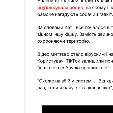
Власниця тварини, користувачка 
опублікувала ролик
, на якому її
разюче нагадують собачий гавкіт.
За словами Кеті, все почалося в 
вікном іншу кішку. Замість звичн
охороняючи територію.
Відео миттєво стало вірусним і н
Користувачі TikTok залишили по
"кішкою з собачою прошивкою" і
"Схоже на збій у системі", "Від 
раз, коли я бачу, як гавкає кішк