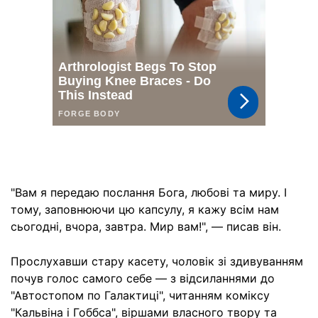
"Вам я передаю послання Бога, любові та миру. І
тому, заповнюючи цю капсулу, я кажу всім нам
сьогодні, вчора, завтра. Мир вам!", — писав він.
Прослухавши стару касету, чоловік зі здивуванням
почув голос самого себе — з відсиланнями до
"Автостопом по Галактиці", читанням коміксу
"Кальвіна і Гоббса", віршами власного твору та