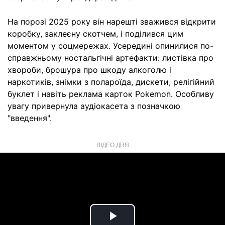
На порозі 2025 року він нарешті зважився відкрити
коробку, заклеєну скотчем, і поділився цим
моментом у соцмережах. Усередині опинилися по-
справжньому ностальгічні артефакти: листівка про
хвороби, брошура про шкоду алкоголю і
наркотиків, знімки з полароїда, дискети, релігійний
буклет і навіть реклама карток Pokеmon. Особливу
увагу привернула аудіокасета з позначкою
"введення".
ВІДЕО ДНЯ