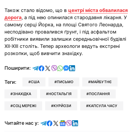
Також стало відомо, що в
центрі міста обвалилася
дорога
, а під нею опинилася стародавня лікарня. У
самому серці Йорка, на площі Святого Леонарда,
несподівано провалився ґрунт, і під асфальтом
робітники виявили залишки середньовічної будівлі
XII-XIII століть. Тепер археологи ведуть екстрені
розкопки, щоб вивчити знахідку.
відправити у Telegram
поділитись у Facebook
поділитись у X
відправити у Viber
відправити у Whatsapp
відправити у Messenger
відправити у LinkedIn
Поширити:
Теги:
США
ПИСЬМО
МАЙБУТНЄ
ЗНАХІДКА
НОСТАЛЬГІЯ
ПОСЛАННЯ
СОЦ МЕРЕЖІ
КУРЙОЗИ
КАПСУЛА ЧАСУ
Читайте у Telegram
Читайте у Facebook
Читайте у X
Читайте у Google news
Читайте у Viber
Читайте у LinkedIn
Читайте нас у: