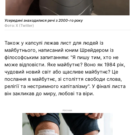
Усередині знаходилися речі з 2000-го року
Фото: X (Twitter)
Також у капсулі лежав лист для людей із
майбутнього, написаний юним Шрейдером із
філософським запитанням: "Я пишу тим, хто не
може відповісти. Яке майбутнє? Воно як 1984 рік,
чудовий новий світ або щасливе майбутнє? Це
послання в майбутнє, зі століття свободи слова,
релігії та нестримного капіталізму". У фіналі листа
він закликав до миру, любові та віри.
РЕКЛАМА