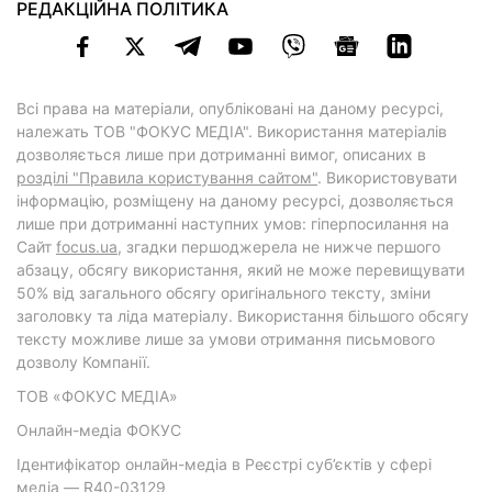
РЕДАКЦІЙНА ПОЛІТИКА
Всі права на матеріали, опубліковані на даному ресурсі,
належать ТОВ "ФОКУС МЕДІА". Використання матеріалів
дозволяється лише при дотриманні вимог, описаних в
розділі "Правила користування сайтом"
. Використовувати
інформацію, розміщену на даному ресурсі, дозволяється
лише при дотриманні наступних умов: гіперпосилання на
Cайт
focus.ua
, згадки першоджерела не нижче першого
абзацу, обсягу використання, який не може перевищувати
50% від загального обсягу оригінального тексту, зміни
заголовку та ліда матеріалу. Використання більшого обсягу
тексту можливе лише за умови отримання письмового
дозволу Компанії.
ТОВ «ФОКУС МЕДІА»
Онлайн-медіа ФОКУС
Ідентифікатор онлайн-медіа в Реєстрі суб’єктів у сфері
медіа — R40-03129