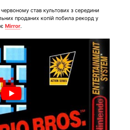
 червоному став культових з середини
нальних проданих копій побила рекорд у
яє
Mirror
.