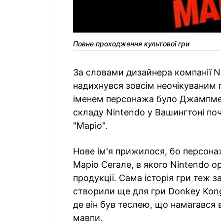
Повне проходження культової гри
За словами дизайнера компанії Ni
надихнувся зовсім неочікуваним
іменем персонажа було Джампмен
складу Nintendo у Вашингтоні п
"Маріо".
Нове ім'я прижилося, бо персон
Маріо Сегале, в якого Nintendo 
продукції. Cама історія гри теж 
створили ще для гри Donkey Kong
де він був теслею, що намагався 
мавпи.