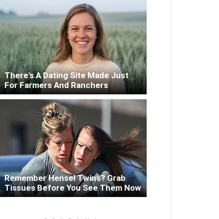
There's A Dating Site Made Just
For Farmers And Ranchers
Remember Hensel Twins? Grab
Tissues Before You See Them Now