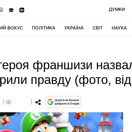
ДУМКИ
ИЙ ФОКУС
ПОЛІТИКА
УКРАЇНА
СВІТ
НАУКА
ДІДЖИТАЛ
АВТО
СВІТФАН
КУ
 героя франшизи назва
рили правду (фото, від
0