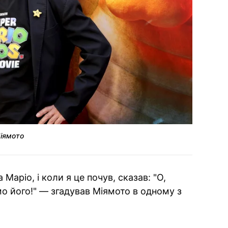
Міямото
аріо, і коли я це почув, сказав: "О,
мо його!" — згадував Міямото в одному з