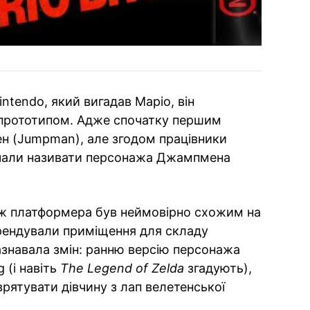
ntendo, який вигадав Маріо, він
 прототипом. Адже спочатку першим
 (Jumpman), але згодом працівники
очали називати персонажа Джампмена
аж платформера був неймовірно схожим на
орендували приміщення для складу
зазнавала змін: ранню версію персонажа
 (і навіть
The Legend of Zelda
згадують),
врятувати дівчину з лап велетенської