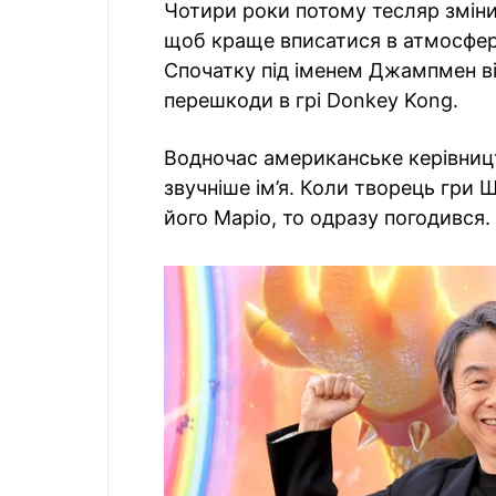
Чотири роки потому тесляр змінив
щоб краще вписатися в атмосферу
Спочатку під іменем Джампмен в
перешкоди в грі Donkey Kong.
Водночас американське керівницт
звучніше ім’я. Коли творець гри 
його Маріо, то одразу погодився.