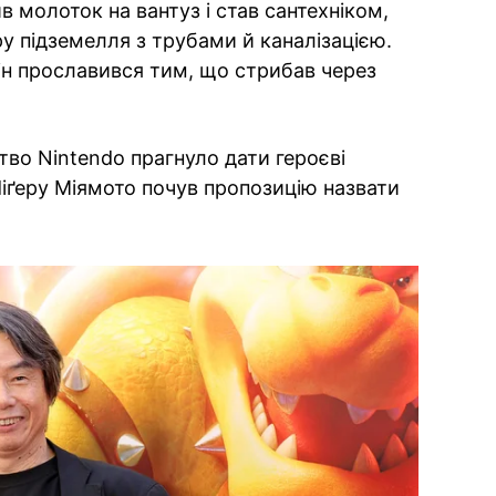
 молоток на вантуз і став сантехніком,
 підземелля з трубами й каналізацією.
ін прославився тим, що стрибав через
во Nintendo прагнуло дати героєві
Шіґеру Міямото почув пропозицію назвати