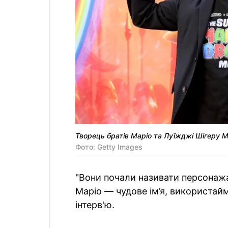
Творець братів Маріо та Луїжджі Шігеру 
Фото: Getty Images
"Вони почали називати персонажа М
Маріо — чудове ім’я, використай
інтерв'ю.