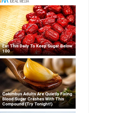
Eat This Daily To Keep Sugar Below
100
Columbus Adults Are Quietly Fixing
Blood Sugar Crashes With This
Compound (Try Tonight!)