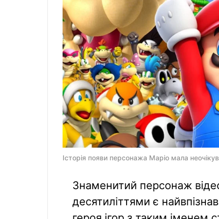
Історія появи персонажа Маріо мала неочікув
Знаменитий персонаж відео
десятиліттями є найвпізнав
героя ігор з таким іменем 