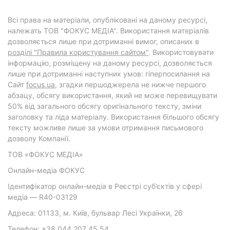
Всі права на матеріали, опубліковані на даному ресурсі,
належать ТОВ "ФОКУС МЕДІА". Використання матеріалів
дозволяється лише при дотриманні вимог, описаних в
розділі "Правила користування сайтом"
. Використовувати
інформацію, розміщену на даному ресурсі, дозволяється
лише при дотриманні наступних умов: гіперпосилання на
Cайт
focus.ua
, згадки першоджерела не нижче першого
абзацу, обсягу використання, який не може перевищувати
50% від загального обсягу оригінального тексту, зміни
заголовку та ліда матеріалу. Використання більшого обсягу
тексту можливе лише за умови отримання письмового
дозволу Компанії.
ТОВ «ФОКУС МЕДІА»
Онлайн-медіа ФОКУС
Ідентифікатор онлайн-медіа в Реєстрі суб’єктів у сфері
медіа — R40-03129
Адреса: 01133, м. Київ, бульвар Лесі Українки, 26
Телефон: +38 044 207 45 54