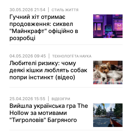
30.05.2026 21:54
СТИЛЬ ЖИТТЯ
Гучний хіт отримає
продовження: сиквел
"Майнкрафт" офіційно в
розробці
04.05.2026 09:45
ТЕХНОЛОГІЇ ТА НАУКА
Любителі ризику: чому
деякі кішки люблять собак
попри інстинкт (відео)
25.04.2026 15:55
ВІДЕОІГРИ
Вийшла українська гра The
Hollow за мотивами
"Тигроловів" Багряного