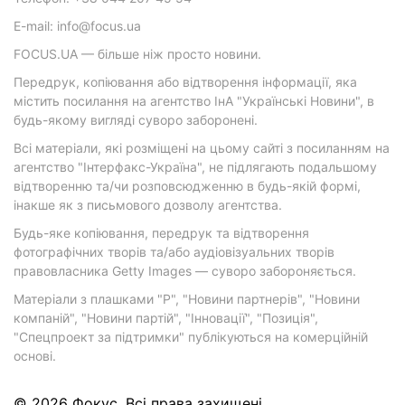
E-mail: info@focus.ua
FOCUS.UA — більше ніж просто новини.
Передрук, копіювання або відтворення інформації, яка
містить посилання на агентство ІнА "Українські Новини", в
будь-якому вигляді суворо заборонені.
Всі матеріали, які розміщені на цьому сайті з посиланням на
агентство "Інтерфакс-Україна", не підлягають подальшому
відтворенню та/чи розповсюдженню в будь-якій формі,
інакше як з письмового дозволу агентства.
Будь-яке копіювання, передрук та відтворення
фотографічних творів та/або аудіовізуальних творів
правовласника Getty Images — суворо забороняється.
Матеріали з плашками "Р", "Новини партнерів", "Новини
компаній", "Новини партій", "Інновації", "Позиція",
"Спецпроект за підтримки" публікуються на комерційній
основі.
© 2026 Фокус. Всі права захищені.