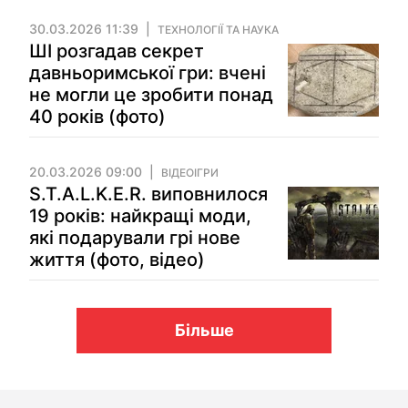
30.03.2026 11:39
ТЕХНОЛОГІЇ ТА НАУКА
ШІ розгадав секрет
давньоримської гри: вчені
не могли це зробити понад
40 років (фото)
20.03.2026 09:00
ВІДЕОІГРИ
S.T.A.L.K.E.R. виповнилося
19 років: найкращі моди,
які подарували грі нове
життя (фото, відео)
Більше