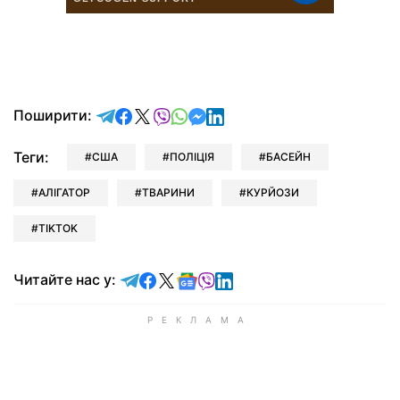
відправити у Telegram
поділитись у Facebook
поділитись у X
відправити у Viber
відправити у Whatsapp
відправити у Messenger
відправити у LinkedIn
Поширити:
Теги:
США
ПОЛІЦІЯ
БАСЕЙН
АЛІГАТОР
ТВАРИНИ
КУРЙОЗИ
TIKTOK
Читайте у Telegram
Читайте у Facebook
Читайте у X
Читайте у Google news
Читайте у Viber
Читайте у LinkedIn
Читайте нас у: