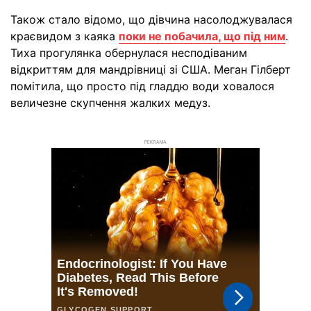
Також стало відомо, що дівчина насолоджувалася
краєвидом з каяка
поки не побачила, що під ним
.
Тиха прогулянка обернулася несподіваним
відкриттям для мандрівниці зі США. Меган Гілберт
помітила, що просто під гладдю води ховалося
величезне скупчення жалких медуз.
РЕКЛАМА