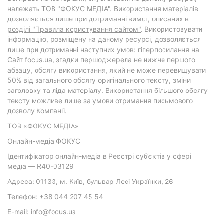
належать ТОВ "ФОКУС МЕДІА". Використання матеріалів
дозволяється лише при дотриманні вимог, описаних в
розділі "Правила користування сайтом"
. Використовувати
інформацію, розміщену на даному ресурсі, дозволяється
лише при дотриманні наступних умов: гіперпосилання на
Cайт
focus.ua
, згадки першоджерела не нижче першого
абзацу, обсягу використання, який не може перевищувати
50% від загального обсягу оригінального тексту, зміни
заголовку та ліда матеріалу. Використання більшого обсягу
тексту можливе лише за умови отримання письмового
дозволу Компанії.
ТОВ «ФОКУС МЕДІА»
Онлайн-медіа ФОКУС
Ідентифікатор онлайн-медіа в Реєстрі суб’єктів у сфері
медіа — R40-03129
Адреса: 01133, м. Київ, бульвар Лесі Українки, 26
Телефон: +38 044 207 45 54
E-mail: info@focus.ua