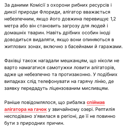
За даними Комісії з охорони рибних ресурсів і
дикої природи Флориди, алігатор вважається
небезпечним, якщо його довжина перевищує 1,2
метра або він становить загрозу для людей і
домашніх тварин. Навіть дрібних особин іноді
доводиться видаляти, якщо вони опиняються в
житлових зонах, включно з басейнами й гаражами.
Фахівці також нагадали мешканцям, що ніколи не
варто намагатися самотужки ловити алігаторів,
адже це небезпечно та протизаконно. У подібних
випадках слід телефонувати на гарячу лінію, де
заявку передадуть ліцензованим мисливцям.
Раніше повідомлялося, що рибалка
спіймав
алігатора на гачок
у звичайному озері. Рептилія
несподівано з'явилася в регіоні, де її не повинно
бути з природних причин.