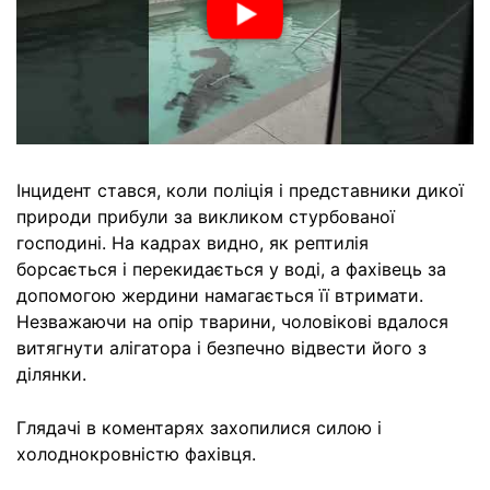
Інцидент стався, коли поліція і представники дикої
природи прибули за викликом стурбованої
господині. На кадрах видно, як рептилія
борсається і перекидається у воді, а фахівець за
допомогою жердини намагається її втримати.
Незважаючи на опір тварини, чоловікові вдалося
витягнути алігатора і безпечно відвести його з
ділянки.
Глядачі в коментарях захопилися силою і
холоднокровністю фахівця.