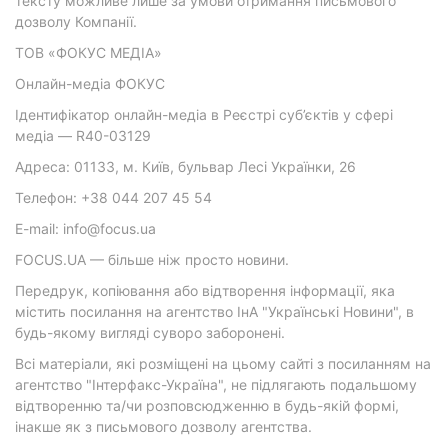
тексту можливе лише за умови отримання письмового
дозволу Компанії.
ТОВ «ФОКУС МЕДІА»
Онлайн-медіа ФОКУС
Ідентифікатор онлайн-медіа в Реєстрі суб’єктів у сфері
медіа — R40-03129
Адреса: 01133, м. Київ, бульвар Лесі Українки, 26
Телефон: +38 044 207 45 54
E-mail: info@focus.ua
FOCUS.UA — більше ніж просто новини.
Передрук, копіювання або відтворення інформації, яка
містить посилання на агентство ІнА "Українські Новини", в
будь-якому вигляді суворо заборонені.
Всі матеріали, які розміщені на цьому сайті з посиланням на
агентство "Інтерфакс-Україна", не підлягають подальшому
відтворенню та/чи розповсюдженню в будь-якій формі,
інакше як з письмового дозволу агентства.