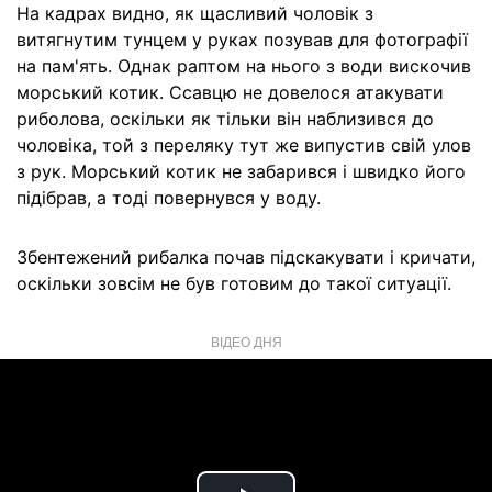
На кадрах видно, як щасливий чоловік з
витягнутим тунцем у руках позував для фотографії
на пам'ять. Однак раптом на нього з води вискочив
морський котик. Ссавцю не довелося атакувати
риболова, оскільки як тільки він наблизився до
чоловіка, той з переляку тут же випустив свій улов
з рук. Морський котик не забарився і швидко його
підібрав, а тоді повернувся у воду.
Збентежений рибалка почав підскакувати і кричати,
оскільки зовсім не був готовим до такої ситуації.
ВІДЕО ДНЯ