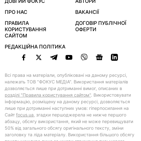
ДОВГИЙ ФОКУС
АВТОРИ
ПРО НАС
ВАКАНСІЇ
ПРАВИЛА
ДОГОВІР ПУБЛІЧНОЇ
КОРИСТУВАННЯ
ОФЕРТИ
САЙТОМ
РЕДАКЦІЙНА ПОЛІТИКА
Всі права на матеріали, опубліковані на даному ресурсі,
належать ТОВ "ФОКУС МЕДІА". Використання матеріалів
дозволяється лише при дотриманні вимог, описаних в
розділі "Правила користування сайтом"
. Використовувати
інформацію, розміщену на даному ресурсі, дозволяється
лише при дотриманні наступних умов: гіперпосилання на
Cайт
focus.ua
, згадки першоджерела не нижче першого
абзацу, обсягу використання, який не може перевищувати
50% від загального обсягу оригінального тексту, зміни
заголовку та ліда матеріалу. Використання більшого обсягу