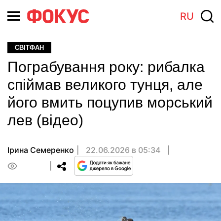
RU
СВІТФАН
Пограбування року: рибалка
спіймав великого тунця, але
його вмить поцупив морський
лев (відео)
Ірина Семеренко
22.06.2026 в 05:34
0