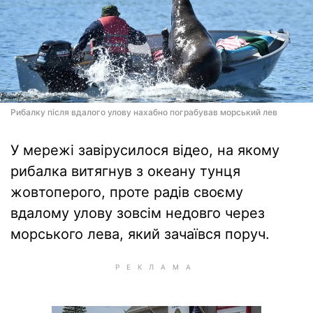
Рибалку після вдалого улову нахабно пограбував морський лев
У мережі завірусилося відео, на якому
рибалка витягнув з океану тунця
жовтоперого, проте радів своєму
вдалому улову зовсім недовго через
морського лева, який зачаївся поруч.