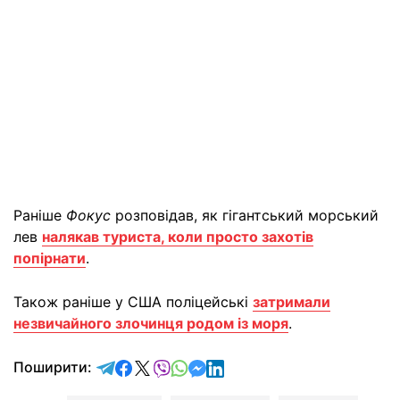
Раніше
Фокус
розповідав, як гігантський морський
лев
налякав туриста, коли просто захотів
попірнати
.
Також раніше у США поліцейські
затримали
незвичайного злочинця родом із моря
.
відправити у Telegram
поділитись у Facebook
поділитись у X
відправити у Viber
відправити у Whatsapp
відправити у Messenger
відправити у LinkedIn
Поширити: