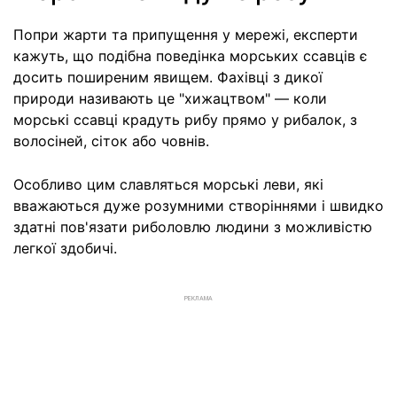
Попри жарти та припущення у мережі, експерти
кажуть, що подібна поведінка морських ссавців є
досить поширеним явищем. Фахівці з дикої
природи називають це "хижацтвом" — коли
морські ссавці крадуть рибу прямо у рибалок, з
волосіней, сіток або човнів.
Особливо цим славляться морські леви, які
вважаються дуже розумними створіннями і швидко
здатні пов'язати риболовлю людини з можливістю
легкої здобичі.
РЕКЛАМА