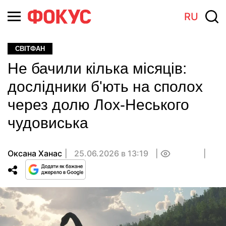
RU
СВІТФАН
Не бачили кілька місяців:
дослідники б'ють на сполох
через долю Лох-Неського
чудовиська
Оксана Ханас
25.06.2026 в 13:19
0