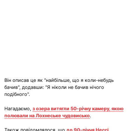
Він описав це як "найбільше, що я коли-небудь
бачив", додавши: "Я ніколи не бачив нічого
подібного".
Нагадаємо,
з озера витягли 50-річну камеру, якою
полювали на Лохнеське чудовисько
.
Також повідомлялося, що
до 90-річчя Нессі