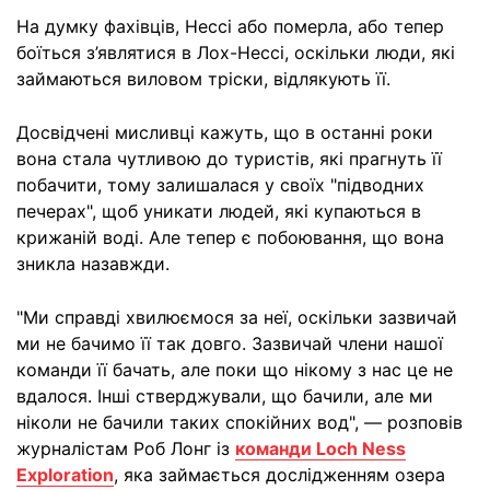
На думку фахівців, Нессі або померла, або тепер
боїться з’являтися в Лох-Нессі, оскільки люди, які
займаються виловом тріски, відлякують її.
Досвідчені мисливці кажуть, що в останні роки
вона стала чутливою до туристів, які прагнуть її
побачити, тому залишалася у своїх "підводних
печерах", щоб уникати людей, які купаються в
крижаній воді. Але тепер є побоювання, що вона
зникла назавжди.
"Ми справді хвилюємося за неї, оскільки зазвичай
ми не бачимо її так довго. Зазвичай члени нашої
команди її бачать, але поки що нікому з нас це не
вдалося. Інші стверджували, що бачили, але ми
ніколи не бачили таких спокійних вод", — розповів
журналістам Роб Лонг із
команди Loch Ness
Exploration
, яка займається дослідженням озера