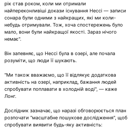
рік став роком, коли ми отримали
найпереконливіші докази існування Нессі — записи
сонара були одними з найкращих, які ми коли-
небудь отримували. Тож, хоча спостережень було
мало, вони були найкращої якості. Зараз нічого
немає".
Він запевняє, що Нессі була в озері, але почала
розуміти, що люди її шукають.
"Ми також вважаємо, що її відлякує додаткова
активність на озері, наприклад, бажання людей
спробувати поплавати в холодній воді", — каже
Лонг.
Дослідник зазначає, що наразі обговорюється план
розпочати "масштабне пошукове дослідження", щоб
спробувати виявити будь-яку активність: