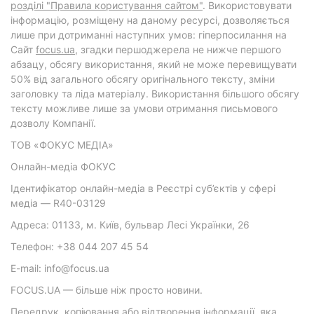
розділі "Правила користування сайтом"
. Використовувати
інформацію, розміщену на даному ресурсі, дозволяється
лише при дотриманні наступних умов: гіперпосилання на
Cайт
focus.ua
, згадки першоджерела не нижче першого
абзацу, обсягу використання, який не може перевищувати
50% від загального обсягу оригінального тексту, зміни
заголовку та ліда матеріалу. Використання більшого обсягу
тексту можливе лише за умови отримання письмового
дозволу Компанії.
ТОВ «ФОКУС МЕДІА»
Онлайн-медіа ФОКУС
Ідентифікатор онлайн-медіа в Реєстрі суб’єктів у сфері
медіа — R40-03129
Адреса: 01133, м. Київ, бульвар Лесі Українки, 26
Телефон: +38 044 207 45 54
E-mail: info@focus.ua
FOCUS.UA — більше ніж просто новини.
Передрук, копіювання або відтворення інформації, яка