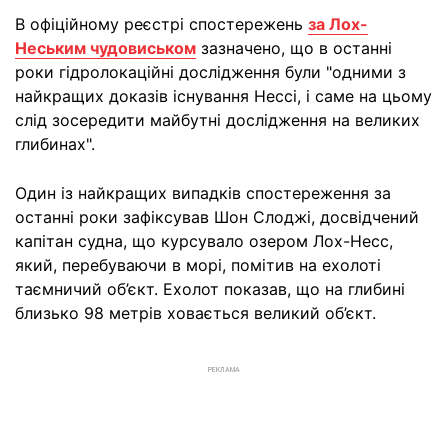
В офіційному реєстрі спостережень
за Лох-
Неським чудовиськом
зазначено, що в останні
роки гідролокаційні дослідження були "одними з
найкращих доказів існування Нессі, і саме на цьому
слід зосередити майбутні дослідження на великих
глибинах".
Один із найкращих випадків спостереження за
останні роки зафіксував Шон Слоджі, досвідчений
капітан судна, що курсувало озером Лох-Несс,
який, перебуваючи в морі, помітив на ехолоті
таємничий об’єкт. Ехолот показав, що на глибині
близько 98 метрів ховається великий об’єкт.
РЕКЛАМА