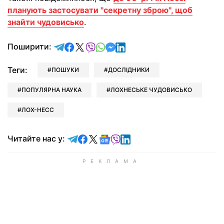
планують застосувати "секретну зброю", щоб
знайти чудовисько
.
відправити у Telegram
поділитись у Facebook
поділитись у X
відправити у Viber
відправити у Whatsapp
відправити у Messenger
відправити у LinkedIn
Поширити:
Теги:
ПОШУКИ
ДОСЛІДНИКИ
ПОПУЛЯРНА НАУКА
ЛОХНЕСЬКЕ ЧУДОВИСЬКО
ЛОХ-НЕСС
Читайте у Telegram
Читайте у Facebook
Читайте у X
Читайте у Google news
Читайте у Viber
Читайте у LinkedIn
Читайте нас у: