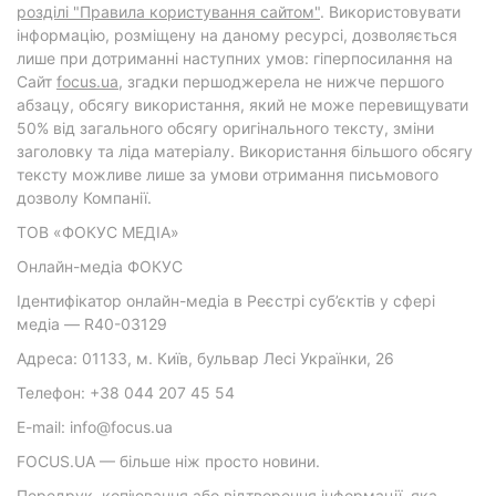
розділі "Правила користування сайтом"
. Використовувати
інформацію, розміщену на даному ресурсі, дозволяється
лише при дотриманні наступних умов: гіперпосилання на
Cайт
focus.ua
, згадки першоджерела не нижче першого
абзацу, обсягу використання, який не може перевищувати
50% від загального обсягу оригінального тексту, зміни
заголовку та ліда матеріалу. Використання більшого обсягу
тексту можливе лише за умови отримання письмового
дозволу Компанії.
ТОВ «ФОКУС МЕДІА»
Онлайн-медіа ФОКУС
Ідентифікатор онлайн-медіа в Реєстрі суб’єктів у сфері
медіа — R40-03129
Адреса: 01133, м. Київ, бульвар Лесі Українки, 26
Телефон: +38 044 207 45 54
E-mail: info@focus.ua
FOCUS.UA — більше ніж просто новини.
Передрук, копіювання або відтворення інформації, яка