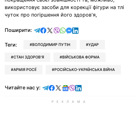
використовує засоби для корекції фігури на тлі
чуток про погіршення його здоров'я,
відправити у Telegram
поділитись у Facebook
поділитись у X
відправити у Viber
відправити у Whatsapp
відправити у Messenger
відправити у LinkedIn
Поширити:
Теги:
ВОЛОДИМИР ПУТІН
УДАР
СТАН ЗДОРОВ'Я
ВІЙСЬКОВА ФОРМА
АРМІЯ РОСІЇ
РОСІЙСЬКО-УКРАЇНСЬКА ВІЙНА
Читайте у Telegram
Читайте у Facebook
Читайте у X
Читайте у Google news
Читайте у Viber
Читайте у LinkedIn
Читайте нас у: