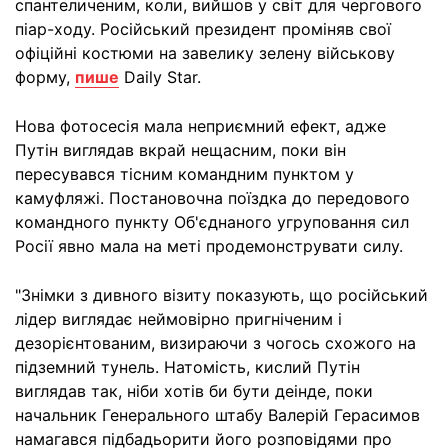
спантеличеним, коли, вийшов у світ для чергового
піар-ходу. Російський президент проміняв свої
офіційні костюми на завелику зелену військову
форму,
пише
Daily Star.
Нова фотосесія мала неприємний ефект, адже
Путін виглядав вкрай нещасним, поки він
пересувався тісним командним пунктом у
камуфляжі. Постановочна поїздка до передового
командного пункту Об'єднаного угруповання сил
Росії явно мала на меті продемонструвати силу.
"Знімки з дивного візиту показують, що російський
лідер виглядає неймовірно пригніченим і
дезорієнтованим, визираючи з чогось схожого на
підземний тунель. Натомість, кислий Путін
виглядав так, ніби хотів би бути деінде, поки
начальник Генерального штабу Валерій Герасимов
намагався підбадьорити його розповідями про