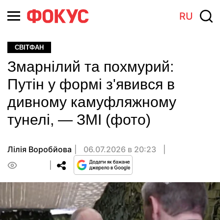
RU
СВІТФАН
Змарнілий та похмурий:
Путін у формі з'явився в
дивному камуфляжному
тунелі, — ЗМІ (фото)
Лілія Воробйова
06.07.2026 в 20:23
0