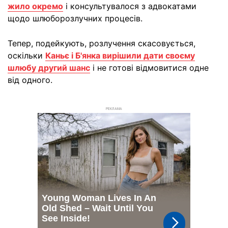
жило окремо
і консультувалося з адвокатами
щодо шлюборозлучних процесів.
Тепер, подейкують, розлучення скасовується,
оскільки
Каньє і Б'янка вирішили дати своєму
шлюбу другий шанс
і не готові відмовитися одне
від одного.
РЕКЛАМА