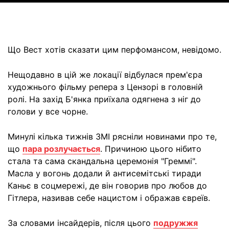
Що Вест хотів сказати цим перфомансом, невідомо.
Нещодавно в цій же локації відбулася прем'єра
художнього фільму репера з Цензорі в головній
ролі. На захід Б'янка приїхала одягнена з ніг до
голови у все чорне.
Минулі кілька тижнів ЗМІ рясніли новинами про те,
що
пара розлучається
. Причиною цього нібито
стала та сама скандальна церемонія "Греммі".
Масла у вогонь додали й антисемітські тиради
Каньє в соцмережі, де він говорив про любов до
Гітлера, називав себе нацистом і ображав євреїв.
За словами інсайдерів, після цього
подружжя