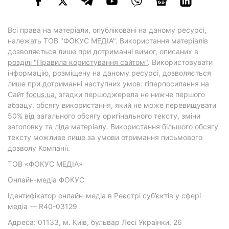
Всі права на матеріали, опубліковані на даному ресурсі,
належать ТОВ "ФОКУС МЕДІА". Використання матеріалів
дозволяється лише при дотриманні вимог, описаних в
розділі "Правила користування сайтом"
. Використовувати
інформацію, розміщену на даному ресурсі, дозволяється
лише при дотриманні наступних умов: гіперпосилання на
Cайт
focus.ua
, згадки першоджерела не нижче першого
абзацу, обсягу використання, який не може перевищувати
50% від загального обсягу оригінального тексту, зміни
заголовку та ліда матеріалу. Використання більшого обсягу
тексту можливе лише за умови отримання письмового
дозволу Компанії.
ТОВ «ФОКУС МЕДІА»
Онлайн-медіа ФОКУС
Ідентифікатор онлайн-медіа в Реєстрі суб’єктів у сфері
медіа — R40-03129
Адреса: 01133, м. Київ, бульвар Лесі Українки, 26