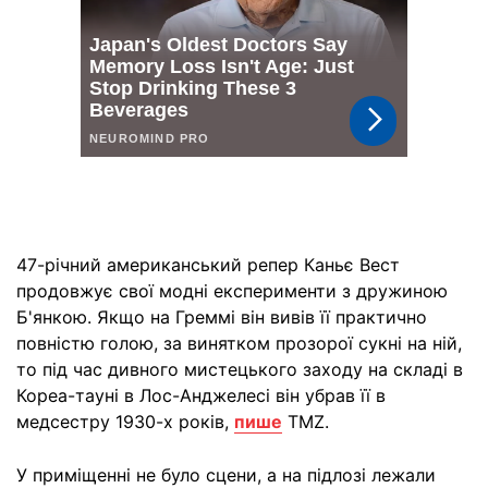
47-річний американський репер Каньє Вест
продовжує свої модні експерименти з дружиною
Б'янкою. Якщо на Греммі він вивів її практично
повністю голою, за винятком прозорої сукні на ній,
то під час дивного мистецького заходу на складі в
Кореа-тауні в Лос-Анджелесі він убрав її в
медсестру 1930-х років,
пише
TMZ.
У приміщенні не було сцени, а на підлозі лежали