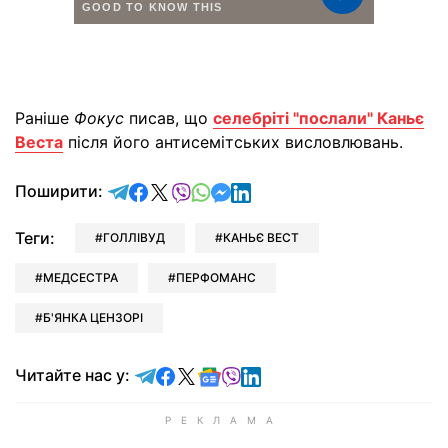
Раніше
Фокус
писав, що
селебріті "послали" Каньє
Веста
після його антисемітських висловлювань.
відправити у Telegram
поділитись у Facebook
поділитись у X
відправити у Viber
відправити у Whatsapp
відправити у Messenger
відправити у LinkedIn
Поширити:
Теги:
ГОЛЛІВУД
КАНЬЄ ВЕСТ
МЕДСЕСТРА
ПЕРФОМАНС
Б'ЯНКА ЦЕНЗОРІ
Читайте у Telegram
Читайте у Facebook
Читайте у X
Читайте у Google news
Читайте у Viber
Читайте у LinkedIn
Читайте нас у: