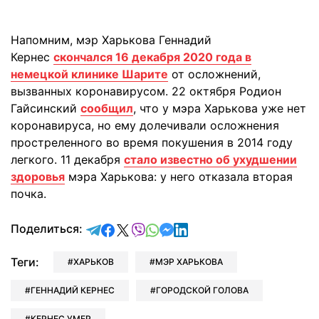
Напомним, мэр Харькова Геннадий
Кернес
скончался 16 декабря 2020 года в
немецкой клинике Шарите
от осложнений,
вызванных коронавирусом. 22 октября Родион
Гайсинский
сообщил
, что у мэра Харькова уже нет
коронавируса, но ему долечивали осложнения
простреленного во время покушения в 2014 году
легкого. 11 декабря
стало известно об ухудшении
здоровья
мэра Харькова: у него отказала вторая
почка.
отправить в Telegram
поделиться в Facebook
поделиться в X
отправить в Viber
отправить в Whatsapp
отправить в Messenger
отправить в LinkedIn
Поделиться:
Теги:
ХАРЬКОВ
МЭР ХАРЬКОВА
ГЕННАДИЙ КЕРНЕС
ГОРОДСКОЙ ГОЛОВА
КЕРНЕС УМЕР