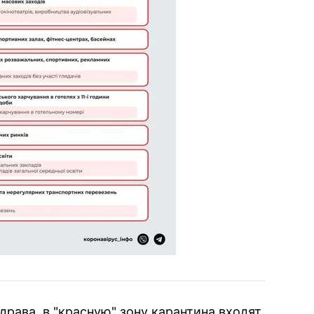
рава, в "красную" зону карантина входят