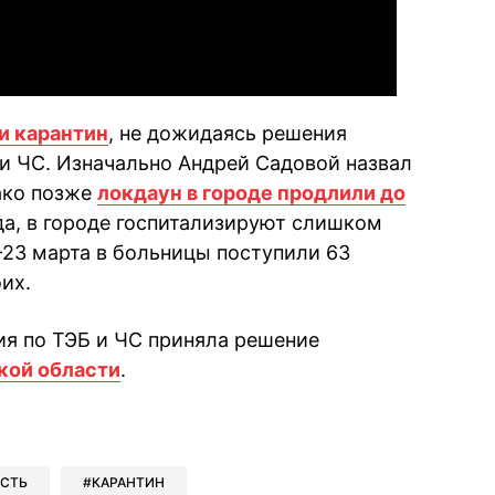
и карантин
, не дожидаясь решения
и ЧС. Изначально Андрей Садовой назвал
ако позже
локдаун в городе продлили до
да, в городе госпитализируют слишком
-23 марта в больницы поступили 63
оих.
ия по ТЭБ и ЧС приняла решение
кой области
.
book
iber
в Whatsapp
ь в Messenger
ить в LinkedIn
АСТЬ
КАРАНТИН