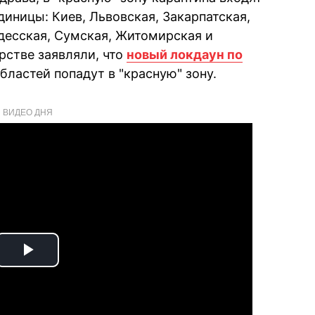
ницы: Киев, Львовская, Закарпатская,
десская, Сумская, Житомирская и
рстве заявляли, что
новый локдаун по
 областей попадут в "красную" зону.
ВИДЕО ДНЯ
Play
Video