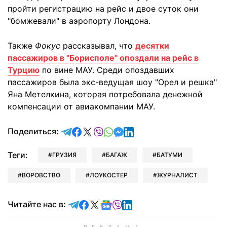
пройти регистрацию на рейс и двое суток они
"бомжевали" в аэропорту Лондона.
Также
Фокус
рассказывал, что
десятки
пассажиров в "Борисполе" опоздали на рейс в
Турцию
по вине МАУ. Среди опоздавших
пассажиров была экс-ведущая шоу "Орел и решка"
Яна Метелкина, которая потребовала денежной
компенсации от авиакомпании МАУ.
отправить в Telegram
поделиться в Facebook
поделиться в X
отправить в Viber
отправить в Whatsapp
отправить в Messenger
отправить в LinkedIn
Поделиться:
Теги:
ГРУЗИЯ
БАГАЖ
БАТУМИ
ВОРОВСТВО
ЛОУКОСТЕР
ЖУРНАЛИСТ
Читайте в Telegram
Читайте в Facebook
Читайте в X
Читайте в Google news
Читайте в Viber
Читайте в LinkedIn
Читайте нас в: